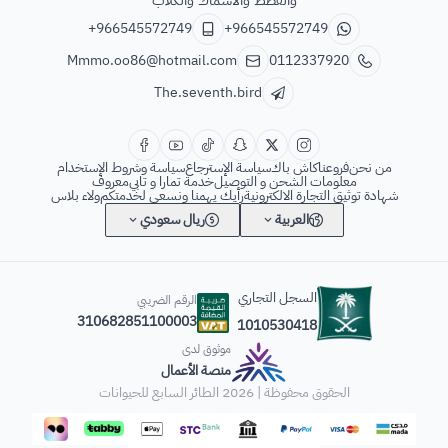
+966545572749
+966545572749
Mmmo.oo86@hotmail.com
0112337920
The.seventh.bird
من نحن
فروعنا
كاش باك
سياسة الإسترجاع
سياسة وشروط الإستخدام
معلومات الشحن و التوصيل
خدمة تمارا و تابي
معروف
شهادة توثيق التجارة الالكترونية
رأيك يهمنا ونسعى لخدمتكم
ولاء بلاس
العربية
ريال سعودي
السجل التجاري
الرقم الضريبي
310682851100003
1010530418
موثوق لدى
منصة الأعمال
الحقوق محفوظة | 2026
الطائر السابع للحيوانات