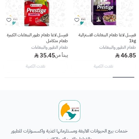
فيرسل لاغا طعام الببغاءات الاسترالية
فيرسل لاغا طعام طيور الببغاءات الكبيرة
1kg
طعام متكامل
طعام الطيور والببغاءات
طعام الطيور والببغاءات
35.45
46.85
يبدأ من
نفدت الكمية
نفدت الكمية
الطائر السابع للحيوانات
خدمات بيع الحيوانات الاليفة ومستلزماتها اغذية واكسسوارات للطيور
والقطط والاسماك والكلاب