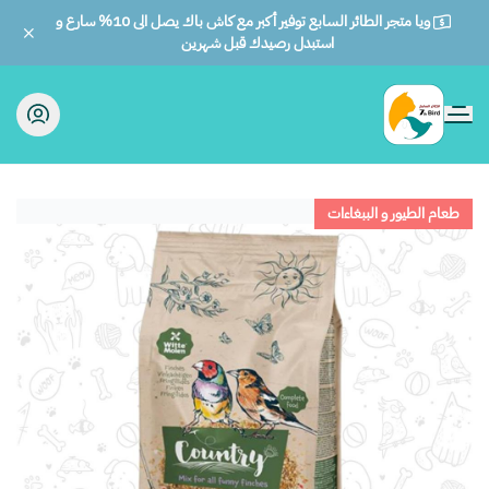
ويا متجر الطائر السابع توفير أكبر مع كاش باك يصل الى 10% سارع و
استبدل رصيدك قبل شهرين
الطائر السابع للحيوانات
طعام الطيور و الببغاءات