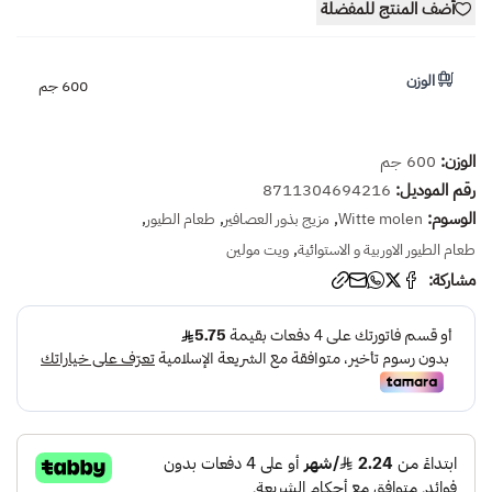
أضف المنتج للمفضلة
الوزن
600 جم
الوزن:
600 جم
رقم الموديل:
8711304694216
الوسوم:
,
,
,
Witte molen
مزيج بذور العصافير
طعام الطيور
,
طعام الطيور الاوربية و الاستوائية
ويت مولين
مشاركة: