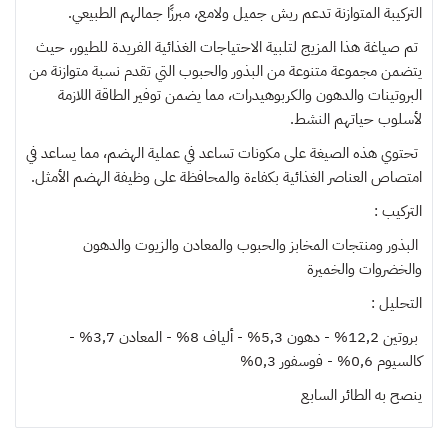
التركيبة المتوازنة تدعم ريش جميل ولامع، مبرزًا جمالهم الطبيعي.
تم صياغة هذا المزيج لتلبية الاحتياجات الغذائية الفريدة للطيور، حيث
يتضمن مجموعة متنوعة من البذور والحبوب التي تقدم نسبة متوازنة من
البروتينات والدهون والكربوهيدرات، مما يضمن توفير الطاقة اللازمة
لأسلوب حياتهم النشط.
تحتوي هذه الصيغة على مكونات تساعد في عملية الهضم، مما يساعد في
امتصاص العناصر الغذائية بكفاءة والمحافظة على وظيفة الهضم الأمثل.
التركيب :
البذور ومنتجات المخابز والحبوب والمعادن والزيوت والدهون
والخضروات والخميرة
التحليل :
بروتين 12,2% - دهون 5,3% - ألياف 8% - المعادن 3,7% -
كالسيوم 0,6% - فوسفور 0,3%
ينصح به
الطائر السابع