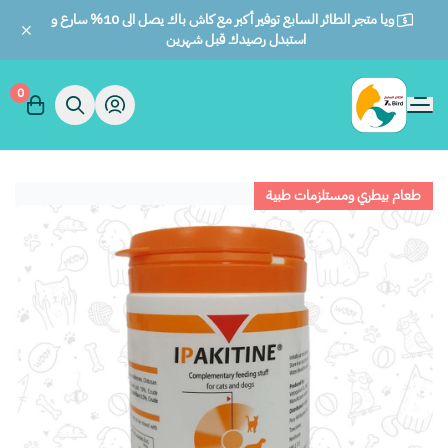
ويا متجر الطائر السابع توفير أكبر مع كاش باك يصل الى 10% سارع و
استبدل رصيدك قبل شهرين
0
الطائر السابع للحيوانات
طعام بيطري ومستلزمات طبية