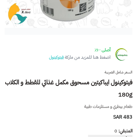
أصلى ١٠٠٪
اضغط هنا للمزيد من ماركة
فيتوكينول
السعر شامل الضريبة
فيتوكينول ايباكيتين مسحوق مكمل غذائي للقطط و الكلاب
180g
طعام بيطري و مستلزمات طبية
483 SAR
المتبقي:
0