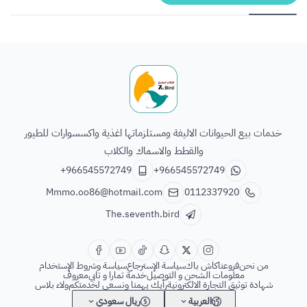
الطائر السابع للحيوانات
خدمات بيع الحيوانات الاليفة ومستلزماتها اغذية واكسسوارات للطيور
والقطط والاسماك والكلاب
+966545572749
+966545572749
Mmmo.oo86@hotmail.com
0112337920
The.seventh.bird
من نحن
فروعنا
كاش باك
سياسة الإسترجاع
سياسة وشروط الإستخدام
معلومات الشحن و التوصيل
خدمة تمارا و تابي
معروف
شهادة توثيق التجارة الالكترونية
رأيك يهمنا ونسعى لخدمتكم
ولاء بلاس
العربية
ريال سعودي