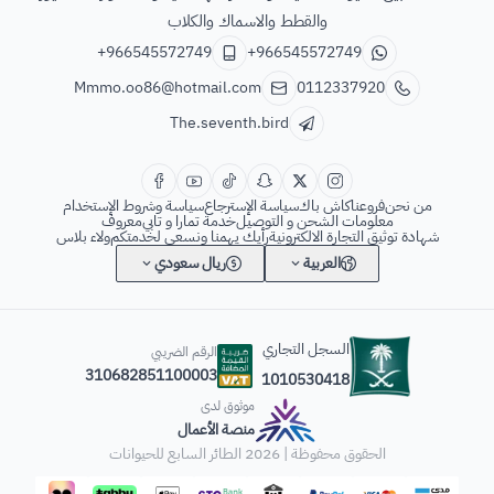
والقطط والاسماك والكلاب
+966545572749
+966545572749
Mmmo.oo86@hotmail.com
0112337920
The.seventh.bird
من نحن
فروعنا
كاش باك
سياسة الإسترجاع
سياسة وشروط الإستخدام
معلومات الشحن و التوصيل
خدمة تمارا و تابي
معروف
شهادة توثيق التجارة الالكترونية
رأيك يهمنا ونسعى لخدمتكم
ولاء بلاس
العربية
ريال سعودي
السجل التجاري
الرقم الضريبي
310682851100003
1010530418
موثوق لدى
منصة الأعمال
الحقوق محفوظة | 2026
الطائر السابع للحيوانات