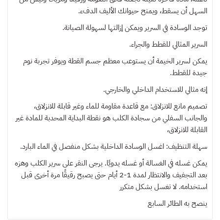
السهل أن يسقط، ويمنح حيوانك الأليف الدفء.
توجد الوسادة في السرير ويمكن إزالتها لسهولة الصيانة.
السرير المثالي للقطط والجراء.
يمكن لسرير الخيمة أن يستوعب معظم جسم القطة ويوفر تجربة نوم
جيدة للقطط.
إنه مثالي للاستخدام الداخلي والخارجي.
تصميم مانع للانزلاق: مع قاعدة مقاومة للماء وغير قابلة للانزلاق،
والجانب السفلي من سجادة الكلب هو نقطة البداية المحدبة للمادة غير
القابلة للانزلاق،
سهلة التنظيف: اغسل الوسادة الداخلية بشكل منفصل في الماء البارد.
يمكن غسله في الغسالة أو غسله يدويًا. يرجى النقر على سرير الكلب وهزه
بعد التجفيف والانتظار لمدة 1-2 أيام حتى يصبح رقيقًا مرة أخرى قبل
استخدامه. لا تغسل بشكل متكرر
ينصح به
الطائر السابع