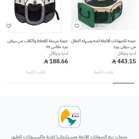
خيمه للحيوانات الاليفة امنه وسهله التنقل
خيمة مريحة للقطط والكلاب من سيفن
من سيفن بيرد
بيرد مقاس m
اسره ونواقل
اسره ونواقل
188.66
443.15
نفدت الكمية
نفدت الكمية
الطائر السابع للحيوانات
خدمات بيع الحيوانات الاليفة ومستلزماتها اغذية واكسسوارات للطيور