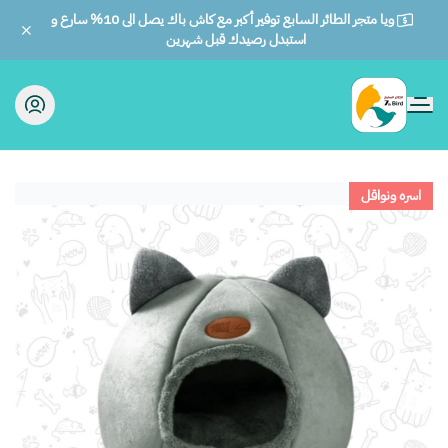
ويا متجر الطائر السابع توفير أكبر مع كاش باك يصل الى 10% سارع و
استبدل رصيدك قبل شهرين
الطائر السابع للحيوانات
اسره ونواقل