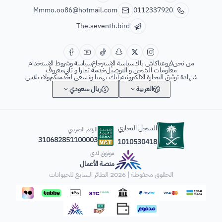
Mmmo.oo86@hotmail.com
0112337920
The.seventh.bird
من نحن
فروعنا
كاش باك
سياسة الإسترجاع
سياسة وشروط الإستخدام
معلومات الشحن و التوصيل
خدمة تمارا و تابي
معروف
شهادة توثيق التجارة الالكترونية
رأيك يهمنا ونسعى لخدمتكم
ولاء بلاس
العربية
ريال سعودي
السجل التجاري
الرقم الضريبي
310682851100003
1010530418
موثوق لدى
منصة الأعمال
الحقوق محفوظة | 2026
الطائر السابع للحيوانات