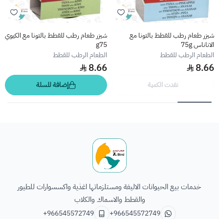
شيزر طعام رطب للقطط بالتونا مع
شيزر طعام رطب للقطط بالتونا مع الكيوي
الاناناس 75g
g75
الطعام الرطب للقطط
الطعام الرطب للقطط
8.66
8.66
نفدت الكمية
إضافة للسلة
الطائر السابع للحيوانات
خدمات بيع الحيوانات الاليفة ومستلزماتها اغذية واكسسوارات للطيور
والقطط والاسماك والكلاب
+966545572749
+966545572749