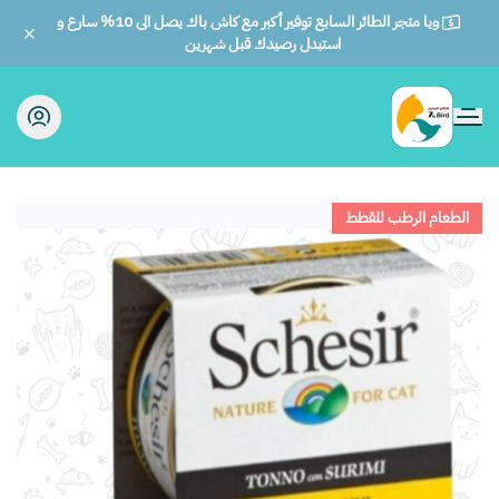
ويا متجر الطائر السابع توفير أكبر مع كاش باك يصل الى 10% سارع و
استبدل رصيدك قبل شهرين
الطائر السابع للحيوانات
الطعام الرطب للقطط