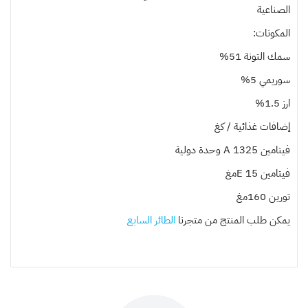
الصناعية
المكونات:
سمك التونة 51%
سوريمي 5%
ارز 1.5%
إضافات غذائية / كغ
فيتامين A 1325 وحدة دولية
فيتامين E 15مغ
تورين 160مغ
يمكن طلب المنتج من متجرنا
ا
لطائر السابع