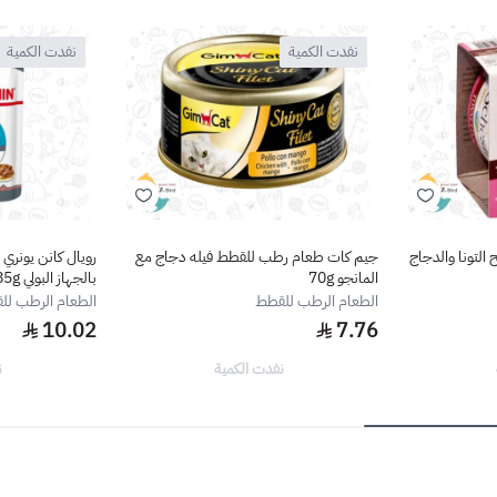
نفدت الكمية
نفدت الكمية
لتونا والدجاج
جيم كات طعام رطب للقطط فيله دجاج مع
رويال كانن يونري
المانجو 70g
بالجهاز البولي 85g
الطعام الرطب للقطط
الطعام الرطب لل
10.02
7.76
نفدت الكمية
ن