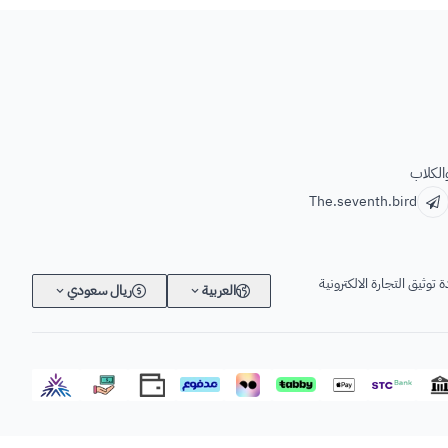
الكلاب
The.seventh.bird
 توثيق التجارة الالكترونية
العربية
ريال سعودي