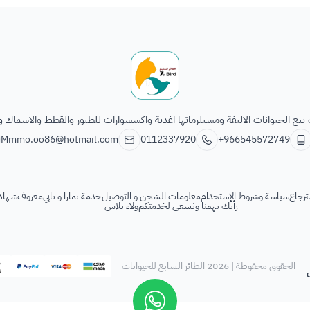
الطائر السابع للحيوانات
يع الحيوانات الاليفة ومستلزماتها اغذية واكسسوارات للطيور والقطط والاسماك و
Mmmo.oo86@hotmail.com
0112337920
+966545572749
ترجاع
سياسة وشروط الإستخدام
معلومات الشحن و التوصيل
خدمة تمارا و تابي
معروف
شهادة
رأيك يهمنا ونسعى لخدمتكم
ولاء بلاس
الحقوق محفوظة | 2026
الطائر السابع للحيوانات