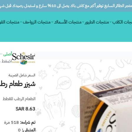
ر الطائر السابع توفير أكبر مع كاش باك يصل الى 10% سارع و استبدل رصيدك قبل شهرين
جات الكلاب
منتجات الطيور
منتجات الأسماك
منتجات الزواحف
منتجات الق
أصلى ١٠٠٪
اضغط هن
السعر شامل الضريبة
شيزر طعام رطب 
الطعام الرطب للقطط
8.63 SAR
تم شراءه:
518
مرة
المتبقي:
0