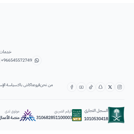
خدمات ب
+966545572749
من نحن
فروعنا
كاش باك
سياسة الإس
السجل التجاري
الرقم الضريبي
موثوق لدى
310682851100003
منصة الأعمال
1010530418