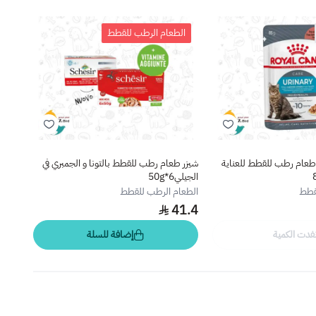
الطعام الرطب للقطط
نف
 طعام رطب للقطط للعناية
شيزر طعام رطب للقطط بالتونا و الجمبري في
لايف 
الجيلي6*50g
85g
قطط
الطعام الرطب للقطط
الطعا
.37
41.4
فدت الكمية
إضافة للسلة