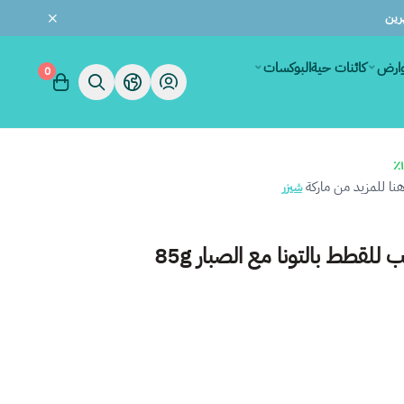
وارض
كائنات حية
البوكسات
0
ا للمزيد من ماركة
شيزر
للقطط بالتونا مع الصبار 85g