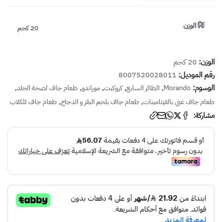
الوزن
20 كجم
الوزن:
20 كجم
رقم الموديل:
8007520028011
الوسوم:
,
,
,
,
,
Morando
الطائر السابع
كروكيت
موراندو
طعام جاف لصحة الجلد
,
,
طعام جاف غني بالفيتامينات
طعام جاف بلحم البقر و الدجاج
طعام جاف للكلاب
مشاركة: