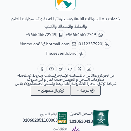
الطائر السابع للحيوانات
خدمات بيع الحيوانات الاليفة ومستلزماتها اغذية واكسسوارات للطيور
والقطط والاسماك والكلاب
+966545572749
+966545572749
Mmmo.oo86@hotmail.com
0112337920
The.seventh.bird
من نحن
فروعنا
كاش باك
سياسة الإسترجاع
سياسة وشروط الإستخدام
معلومات الشحن و التوصيل
خدمة تمارا و تابي
معروف
شهادة توثيق التجارة الالكترونية
رأيك يهمنا ونسعى لخدمتكم
ولاء بلاس
العربية
ريال سعودي
السجل التجاري
الرقم الضريبي
310682851100003
1010530418
موثوق لدى