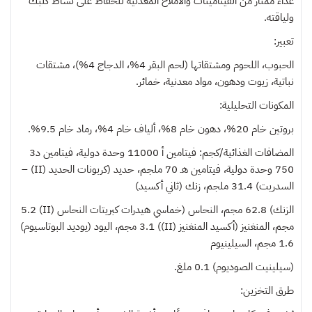
غذاء ممتاز من الفيتامينات والأملاح المعدنية للحفاظ على نشاط كلبك
ولياقته.
تعبير:
الحبوب، اللحوم ومشتقاتها (لحم البقر 4%، الدجاج 4%)، مشتقات
نباتية، زيوت ودهون، مواد معدنية، خمائر.
المكونات التحليلية:
بروتين خام 20%، دهون خام 8%، ألياف خام 4%، رماد خام 9.5%.
المضافات الغذائية/كجم: فيتامين أ 11000 وحدة دولية، فيتامين د3
750 وحدة دولية، فيتامين هـ 70 ملجم، حديد (كربونات الحديد (II) –
السدريت) 31.4 ملجم، زنك (ثاني أكسيد)
الزنك) 62.8 مجم، النحاس (خماسي هيدرات كبريتات النحاس (II) 5.2
مجم، المنغنيز (أكسيد المنغنيز (II)) 3.1 مجم، اليود (يوديد البوتاسيوم)
1.6 مجم، السيلينيوم
(سيلينيت الصوديوم) 0.1 ملغ.
طرق التخزين: