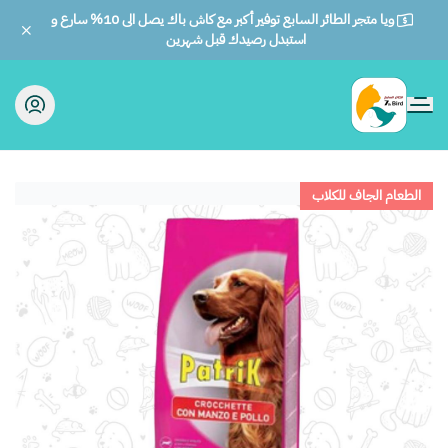
ويا متجر الطائر السابع توفير أكبر مع كاش باك يصل الى 10% سارع و
استبدل رصيدك قبل شهرين
الطائر السابع للحيوانات
الطعام الجاف للكلاب