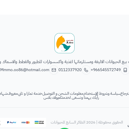
الطائر السابع للحيوانات
يع الحيوانات الاليفة ومستلزماتها اغذية واكسسوارات للطيور والقطط والاسماك و
Mmmo.oo86@hotmail.com
0112337920
+966545572749
ترجاع
سياسة وشروط الإستخدام
معلومات الشحن و التوصيل
خدمة تمارا و تابي
معروف
شهادة
رأيك يهمنا ونسعى لخدمتكم
ولاء بلاس
الحقوق محفوظة | 2026
الطائر السابع للحيوانات