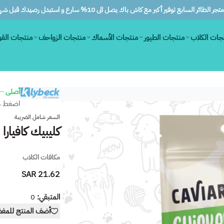
ر الطائر السابع توفير أكبر مع كاش باك يصل الى 10% سارع و استبدل رصيدك قبل شهرين
جات الكلاب
منتجات الطيور
منتجات الأسماك
منتجات الزواحف
منتجات الق
أصلى ١٠٠٪
اضغط هن
السعر شامل الضريبة
كليبيك كافيارا 
مكافات الكلاب
21.62 SAR
المتبقي:
0
أضف المنتج للمف