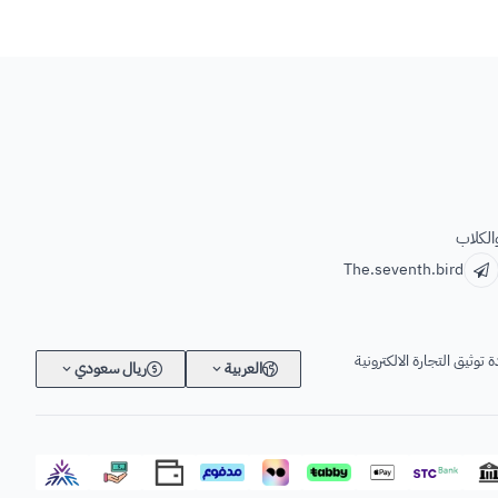
الكلاب
The.seventh.bird
 توثيق التجارة الالكترونية
العربية
ريال سعودي