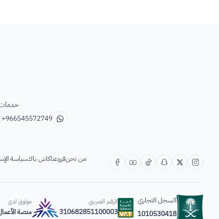
خدمات ب
+966545572749
من نحن
فروعنا
كاش باك
سياسة الإس
السجل التجاري
الرقم الضريبي
موثوق لدى
310682851100003
منصة الأعمال
1010530418