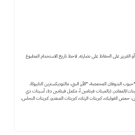
ة، يجب استهلاكها خلال 6 أسابيع. يساعد تخزين الطعام في الثلاجة أو الفريزر على الحفاظ على نضارته. لاحظ تاريخ الاستخدام المطبوع
وب الشوفان المحمصة، *الأرز البني، مالتوديكسترين التابيوكا،
*السيليوم، *البرسيم، كربونات الكالسيوم، *وجبة الطحالب، البنتونيت، مزيج من فيتامين هـ (مصدر لفيتامين هـ)، *طحالب البحر، الملح، مكملات الفيتامينات/المعادن (بالميتات فيتامين أ، مكمل فيتامين د3، أسيتات دي
ي نترات الثيامين، حمض الفوليك، كبريتات الزنك، كبريتات المنغنيز، كبريتات النحاس،