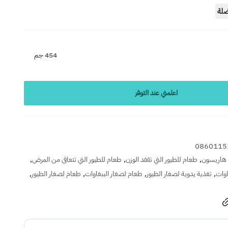
ضلة
454 جم
اعلمني عند التوفر
0860115
,
,
,
هاريسون
طعام للطيور التي تقفد الوزن
طعام للطيور التي تتعافى من المرض
,
,
,
,
اوات
تغذية يدوية لصغار الطيور
طعام لصغار الببغاوات
طعام لصغار الطيور