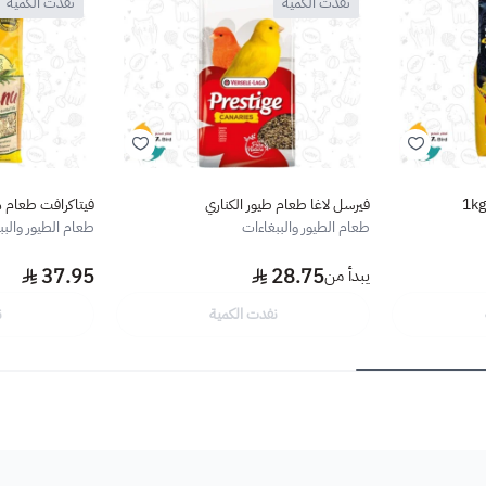
نفدت الكمية
نفدت الكمية
فيرسل لاغا طعام طيور الكناري
فيتاكرافت طعام متو
طعام الطيور والببغاءات
طعام الطيور والبب
37.95
28.75
يبدأ من
نفدت الكمية
ن