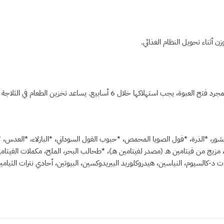
ن أثناء تحويل النظام الغذائي.
لا تحتوي أغذية الطيور من شركة هاريسون على مواد حافظة صناعية. بمجرد فتح العبو
ر، *الذرة، *فول الصويا المحمص، *حبوب الفول السوداني، *البازلاء، *العدس، *حب
1، مكمل الريبوفلافين، بانتوثينات د-كالسيوم، النياسين، هيدروكلوريد البيريدوكسين، البيوتين، أحاد