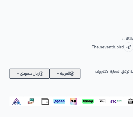
الكلاب
The.seventh.bird
 توثيق التجارة الالكترونية
العربية
ريال سعودي