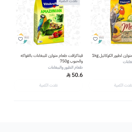
نفدت الكمية
نف
ازن لطيور الكوكاتيل 1kg
فيتاكرافت طعام متوازن للببغاءات بالفواكه
هيلز 
والحبوب 750g
غاءات
الطعا
طعام الطيور والببغاءات
50.6
يبدأ 
فدت الكمية
نفدت الكمية