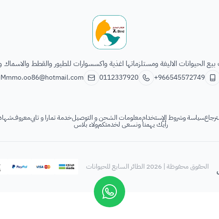
الطائر السابع للحيوانات
يع الحيوانات الاليفة ومستلزماتها اغذية واكسسوارات للطيور والقطط والاسماك و
Mmmo.oo86@hotmail.com
0112337920
+966545572749
ترجاع
سياسة وشروط الإستخدام
معلومات الشحن و التوصيل
خدمة تمارا و تابي
معروف
شهادة
رأيك يهمنا ونسعى لخدمتكم
ولاء بلاس
الحقوق محفوظة | 2026
الطائر السابع للحيوانات