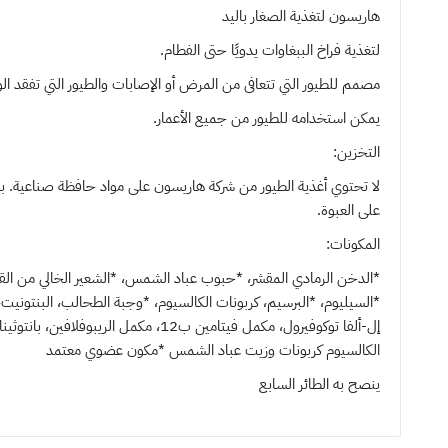
هاريسون لتغذية الصغار باليد
لتغذية فراخ الببغاوات يدويًا حتى الفطام.
مصمم للطيور التي تتعافى من المرض أو الإصابات والطيور التي تفقد الوز
يمكن استخدامه للطيور من جميع الأعمار.
التخزين:
على العبوة.
المكونات:
*الدخن الرمادي المقشر، *حبوب عباد الشمس، *الشعير الخالي من القشو
إل-ألفا توكوفيرول، مكمل فيتامين ب2
الكالسيوم كربونات وزيت عباد الشمس *مكون عضوي معتمد
ينصح به
الطائر السابع