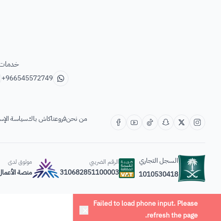
خدمات ب
+966545572749
من نحن
فروعنا
كاش باك
سياسة الإس
السجل التجاري
الرقم الضريبي
موثوق لدى
310682851100003
منصة الأعمال
1010530418