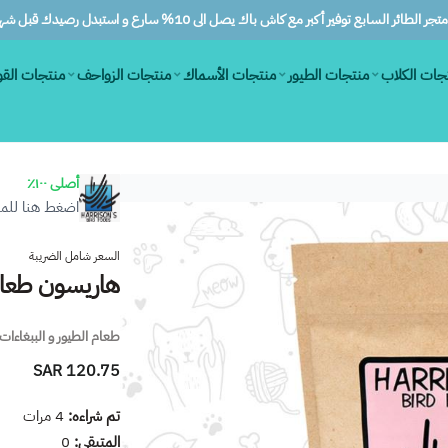
ر الطائر السابع توفير أكبر مع كاش باك يصل الى 10% سارع و استبدل رصيدك قبل شهرين
جات الكلاب
منتجات الطيور
منتجات الأسماك
منتجات الزواحف
منتجات الق
أصلى ١٠٠٪
اضغط هنا للمز
السعر شامل الضريبة
هاريسون طعام ل
طعام الطيور و الببغاءات
120.75 SAR
تم شراءه:
4
مرات
المتبقي:
0