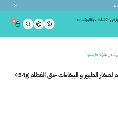
وارض
كائنات حية
البوكسات
0
يد من ماركة
هاريسون
صغار الطيور و الببغاءات حتى الفطام 454g