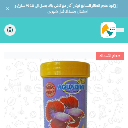
ويا متجر الطائر السابع توفير أكبر مع كاش باك يصل الى 10% سارع و
استبدل رصيدك قبل شهرين
الطائر السابع للحيوانات
طعام الأسماك