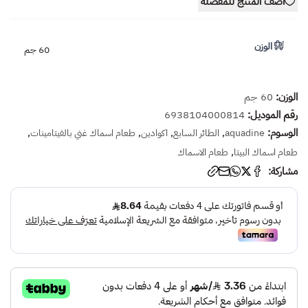
أضف المنتج للمفضلة
الوزن
60 جم
الوزن:
60 جم
رقم الموديل:
6938104000814
الوسوم:
,
,
,
,
aquadine
الطائر السابع
اكوادين
طعام اسماك غني بالفيتامينات
,
طعام اسماك البيتا
طعام الاسماك
مشاركة: