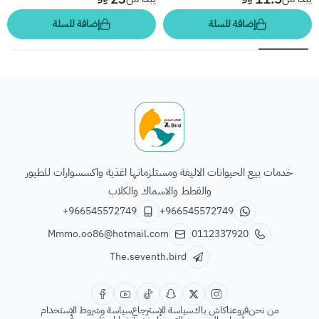
إضافة للسلة
إضافة للسلة
الطائر السابع للحيوانات
خدمات بيع الحيوانات الاليفة ومستلزماتها اغذية واكسسوارات للطيور
والقطط والاسماك والكلاب
+966545572749
+966545572749
Mmmo.oo86@hotmail.com
0112337920
The.seventh.bird
من نحن
فروعنا
كاش باك
سياسة الإسترجاع
سياسة وشروط الإستخدام