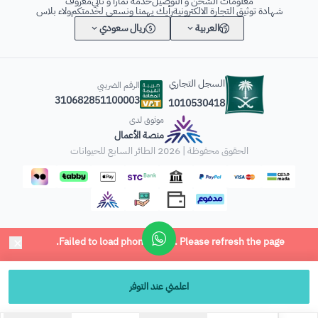
معلومات الشحن و التوصيل
خدمة تمارا و تابي
معروف
شهادة توثيق التجارة الالكترونية
رأيك يهمنا ونسعى لخدمتكم
ولاء بلاس
العربية
ريال سعودي
السجل التجاري
الرقم الضريبي
310682851100003
1010530418
موثوق لدى
منصة الأعمال
الحقوق محفوظة | 2026
الطائر السابع للحيوانات
×
Failed to load phone input. Please refresh the page.
اعلمني عند التوفر