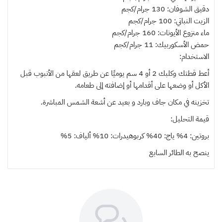
دقيق الشوفان: 130 جرام/كجم
الزيت النباتي: 100 جرام/كجم
ماء منزوع الأيونات: 160 جرام/كجم
حمض الأسكوربيك: 11 جرام/كجم
الاستخدام:
أعط قطتك وكلبك 2 أو 4 سم يوميًا عن طريق لعقها من الأنبوب قبل
الأكل أو وضعها على أقدامها أو إضافته إلى طعامه.
تخزينه في مكان جاف وبارد و بعيد عن أشعة الشمس المباشرة.
قيمة التحليل:
بروتين: 4% ياج: 40% كربوهيدرات: 10% ألياف: 5%
ينصح به
الطائر السابع