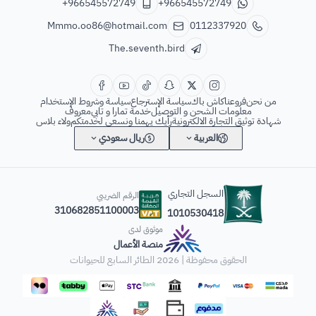
+966545572749
+966545572749
Mmmo.oo86@hotmail.com
0112337920
The.seventh.bird
من نحن
فروعنا
كاش باك
سياسة الإسترجاع
سياسة وشروط الإستخدام
معلومات الشحن و التوصيل
خدمة تمارا و تابي
معروف
شهادة توثيق التجارة الالكترونية
رأيك يهمنا ونسعى لخدمتكم
ولاء بلاس
العربية
ريال سعودي
السجل التجاري
الرقم الضريبي
310682851100003
1010530418
موثوق لدى
منصة الأعمال
الحقوق محفوظة | 2026
الطائر السابع للحيوانات