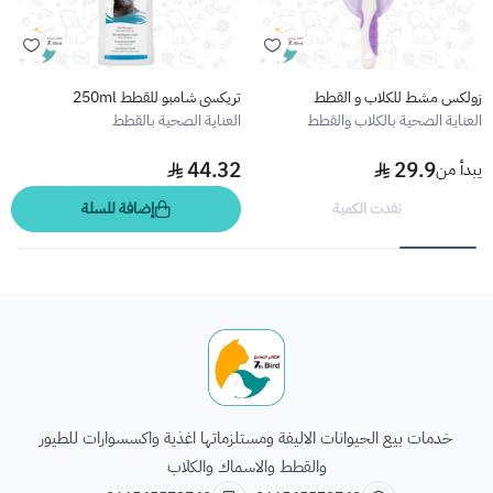
زولكس مشط للكلاب و القطط
تريكسي شامبو للقطط 250ml
العناية الصحية بالكلاب والقطط
العناية الصحية بالقطط
44.32
29.9
يبدأ من
نفدت الكمية
إضافة للسلة
الطائر السابع للحيوانات
خدمات بيع الحيوانات الاليفة ومستلزماتها اغذية واكسسوارات للطيور
والقطط والاسماك والكلاب