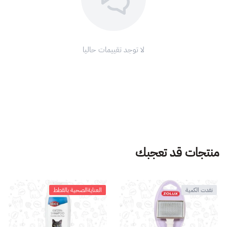
لا توجد تقييمات حاليا
منتجات قد تعجبك
نفدت الكمية
العنايةالصحية بالقطط