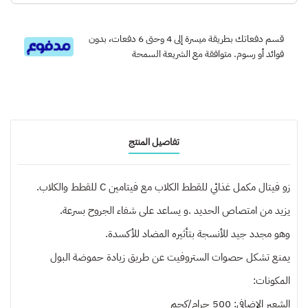
قسم دفعاتك بطريقة ميسرة إلى 4 وحتى 6 دفعات، بدون
فوائد أو رسوم. متوافقة مع الشريعة السمحة
تفاصيل المنتج
زو فيتال مكمل غذائي للقطط الكلاب مع فيتامين C للقطط والكلاب.
يزيد من امتصاص الحديد .و يساعد على شفاء الجروح بسرعة.
وهو مجدد جيد للأنسجة بتأثيره المضاد للأكسدة.
يمنع تشكل حصوات الستروفيت عن طريق زيادة حموضة البول
المكونات:
الشعير الإضافي: 500 جرام/كجم