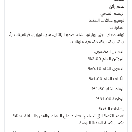
طعم رائع
الهضم الصحي
لجميع سلالات القطط
المكونات:
تونة، دجاج، جزر، بونيتو، نشاء، صمغ الزانثان، ملح، توراين، فيتامينات (أ،
ب2، ب3، ب5، د3، هـ)، ملونات .
التحليل المضمون:
البروتين الخام 3.00%
الدهون الخام 0.10%
الألياف الخام 1.00%
الرماد الخام 1.50%
الرطوبة 91.00%
إرشادات التغذية:
تعتمد الكمية التي تحتاجها قطتك على النشاط والعمر والسلالة. بمثابة
مكمل لكمية التغذية اليومية.