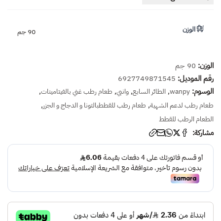
الوزن
90 جم
الوزن:
90 جم
رقم الموديل:
6927749871545
الوسوم:
,
,
,
,
wanpy
الطائر السابع
وانبي
طعام رطب غني بالفيتامينات
,
,
طعام رطب لدعم الشهية
طعام رطب للقططبالتونا و الدجاج و الجزر
الطعام الرطب للقطط
مشاركة: