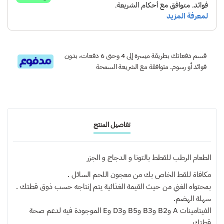
قسم دفعاتك بطريقة ميسرة إلى 4 وحتى 6 دفعات، بدون
فوائد أو رسوم. متوافقة مع الشريعة السمحة
تفاصيل المنتج
الطعام الرطب للقطط بالتونا و الدجاج و الجزر
مكافاة للقط الخاص بك من معجون اللحم السائل .
بمحتواه الغني من حيث القيمة الغذائية يتم إنتاجه حسب ذوق قطتك .
سهلة الهضم.
الفيتامينات A وB2 وB3 وB5 وD3 وE الموجودة فيه لدعم صحة
قطتك