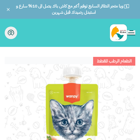
ويا متجر الطائر السابع توفير أكبر مع كاش باك يصل الى 10% سارع و
استبدل رصيدك قبل شهرين
الطائر السابع للحيوانات
الطعام الرطب للقطط