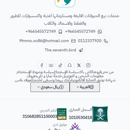
الطائر السابع للحيوانات
خدمات بيع الحيوانات الاليفة ومستلزماتها اغذية واكسسوارات للطيور
والقطط والاسماك والكلاب
+966545572749
+966545572749
Mmmo.oo86@hotmail.com
0112337920
The.seventh.bird
من نحن
فروعنا
كاش باك
سياسة الإسترجاع
سياسة وشروط الإستخدام
معلومات الشحن و التوصيل
خدمة تمارا و تابي
معروف
شهادة توثيق التجارة الالكترونية
رأيك يهمنا ونسعى لخدمتكم
ولاء بلاس
العربية
ريال سعودي
السجل التجاري
الرقم الضريبي
310682851100003
1010530418
موثوق لدى