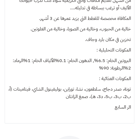
من السهل تقديم مكافآت وانبي الكريمية سواء كنت تدرب حيوانك
الأليف أو ترغب ببساطة في تدليله....
المكافاة مخصصة للقطط التي يزيد عمرها عن 3 أشهر.
خالية من الحبوب، وخالية من الصويا، وخالية من الغلوتين.
تخزين في مكان بارد وجاف.
المكونات التحليلية :
البروتين الخام: 6.5%, الدهون الخام: 0.1%الألياف الخام: 1%الرماد:
2%الرطوبة: 90%
المكونات الغذائية :
تونة، صدر دجاج، سلطعون، نشا، توراين، بوليفينول الشاي، فيتامينات (أ،
ب2، ب3، ب5، د3، هـ)، صمغ الزانثان
ا
ئر السابع