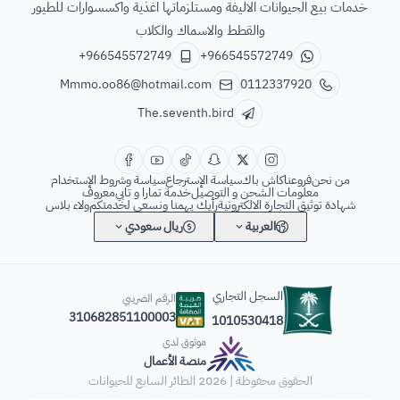
خدمات بيع الحيوانات الاليفة ومستلزماتها اغذية واكسسوارات للطيور
والقطط والاسماك والكلاب
+966545572749
+966545572749
Mmmo.oo86@hotmail.com
0112337920
The.seventh.bird
من نحن
فروعنا
كاش باك
سياسة الإسترجاع
سياسة وشروط الإستخدام
معلومات الشحن و التوصيل
خدمة تمارا و تابي
معروف
شهادة توثيق التجارة الالكترونية
رأيك يهمنا ونسعى لخدمتكم
ولاء بلاس
العربية
ريال سعودي
السجل التجاري
الرقم الضريبي
310682851100003
1010530418
موثوق لدى
منصة الأعمال
الحقوق محفوظة | 2026
الطائر السابع للحيوانات