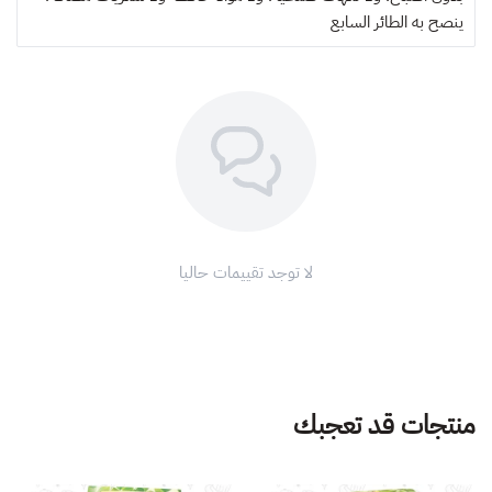
ينصح به
الطائر السابع
لا توجد تقييمات حاليا
منتجات قد تعجبك