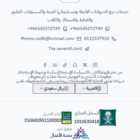
الطائر السابع للحيوانات
خدمات بيع الحيوانات الاليفة ومستلزماتها اغذية واكسسوارات للطيور
والقطط والاسماك والكلاب
+966545572749
+966545572749
Mmmo.oo86@hotmail.com
0112337920
The.seventh.bird
من نحن
فروعنا
كاش باك
سياسة الإسترجاع
سياسة وشروط الإستخدام
معلومات الشحن و التوصيل
خدمة تمارا و تابي
معروف
شهادة توثيق التجارة الالكترونية
رأيك يهمنا ونسعى لخدمتكم
ولاء بلاس
العربية
ريال سعودي
السجل التجاري
الرقم الضريبي
310682851100003
1010530418
موثوق لدى
منصة الأعمال