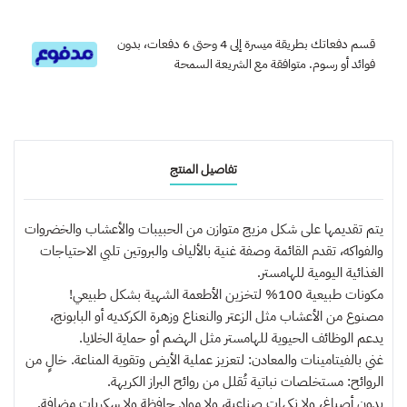
قسم دفعاتك بطريقة ميسرة إلى 4 وحتى 6 دفعات، بدون
فوائد أو رسوم. متوافقة مع الشريعة السمحة
تفاصيل المنتج
يتم تقديمها على شكل مزيج متوازن من الحبيبات والأعشاب والخضروات
والفواكه، تقدم القائمة وصفة غنية بالألياف والبروتين تلبي الاحتياجات
الغذائية اليومية للهامستر.
مكونات طبيعية 100% لتخزين الأطعمة الشهية بشكل طبيعي!
مصنوع من الأعشاب مثل الزعتر والنعناع وزهرة الكركديه أو البابونج،
يدعم الوظائف الحيوية للهامستر مثل الهضم أو حماية الخلايا.
غني بالفيتامينات والمعادن: لتعزيز عملية الأيض وتقوية المناعة. خالٍ من
الروائح: مستخلصات نباتية تُقلل من روائح البراز الكريهة.
بدون أصباغ، ولا نكهات صناعية، ولا مواد حافظة ولا سكريات مضافة.