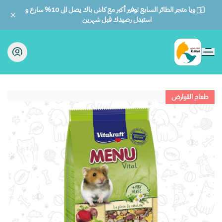
ويا متجر الطائر السابع توفير أكبر مع كاش باك يصل الى 10% سارع و
استبدل رصيدك قبل شهرين
الطائر السابع للحيوانات
طعام القوارض