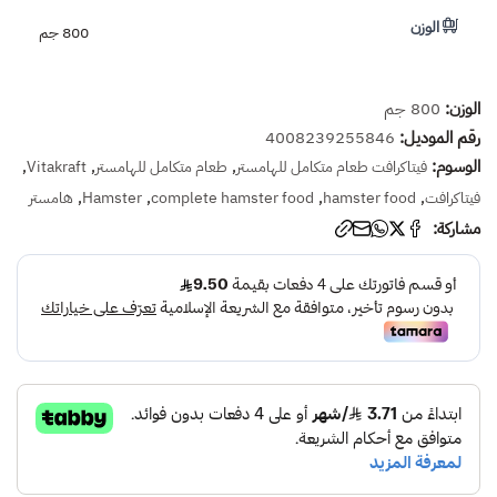
الوزن
800 جم
الوزن:
800 جم
رقم الموديل:
4008239255846
الوسوم:
,
,
,
فيتاكرافت طعام متكامل للهامستر
طعام متكامل للهامستر
Vitakraft
,
,
,
,
فيتاكرافت
hamster food
complete hamster food
Hamster
هامستر
مشاركة: