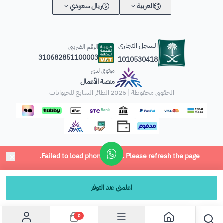
العربية
ريال سعودي
السجل التجاري
الرقم الضريبي
310682851100003
1010530418
موثوق لدى
منصة الأعمال
الحقوق محفوظة | 2026
الطائر السابع للحيوانات
اعلمني عند التوفر
0