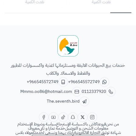
نفدت الكمية
نفدت الكمية
الطائر السابع للحيوانات
خدمات بيع الحيوانات الاليفة ومستلزماتها اغذية واكسسوارات للطيور
والقطط والاسماك والكلاب
+966545572749
+966545572749
Mmmo.oo86@hotmail.com
0112337920
The.seventh.bird
من نحن
فروعنا
كاش باك
سياسة الإسترجاع
سياسة وشروط الإستخدام
معلومات الشحن و التوصيل
خدمة تمارا و تابي
معروف
شهادة توثيق التجارة الالكترونية
رأيك يهمنا ونسعى لخدمتكم
ولاء بلاس