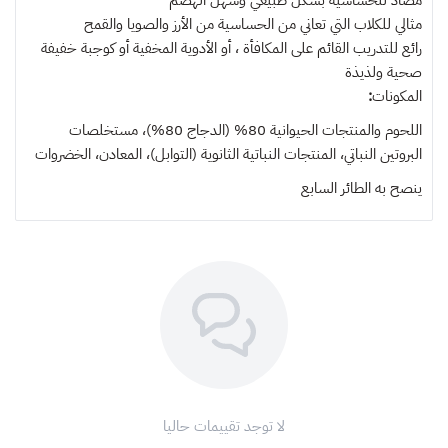
مضاد للحساسية بشكل طبيعي وسهل الهضم
مثالي للكلاب التي تعاني من الحساسية من الأرز والصويا والقمح
رائع للتدريب القائم على المكافأة ، أو الأدوية المخفية أو كوجبة خفيفة
صحية ولذيذة
المكونات
:
اللحوم والمنتجات الحيوانية 80% (الدجاج 80%)، مستخلصات
البروتين النباتي، المنتجات النباتية الثانوية (التوابل)، المعادن، الخضروات
ينصح به
الطائر السابع
لا توجد تقييمات حاليا