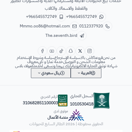
خدمات بيع الحيوانات الاليفة ومستلزماتها اغذية واكسسوارات للطيور
والقطط والاسماك والكلاب
+966545572749
+966545572749
Mmmo.oo86@hotmail.com
0112337920
The.seventh.bird
من نحن
فروعنا
كاش باك
سياسة الإسترجاع
سياسة وشروط الإستخدام
معلومات الشحن و التوصيل
خدمة تمارا و تابي
معروف
شهادة توثيق التجارة الالكترونية
رأيك يهمنا ونسعى لخدمتكم
ولاء بلاس
العربية
ريال سعودي
السجل التجاري
الرقم الضريبي
310682851100003
1010530418
موثوق لدى
منصة الأعمال
الحقوق محفوظة | 2026
الطائر السابع للحيوانات