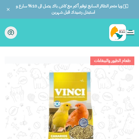
ويا متجر الطائر السابع توفير أكبر مع كاش باك يصل الى 10% سارع و
استبدل رصيدك قبل شهرين
الطائر السابع للحيوانات
طعام الطيور والببغاءات