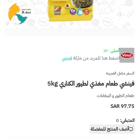
أصلى ١٠٠٪
اضغط هنا للمزيد من ماركة
فينشي
السعر شامل الضريبة
فينشي طعام مغذي لطيور الكناري 5kg
طعام الطيور و الببغاءات
97.75 SAR
المتبقي:
0
أضف المنتج للمفضلة