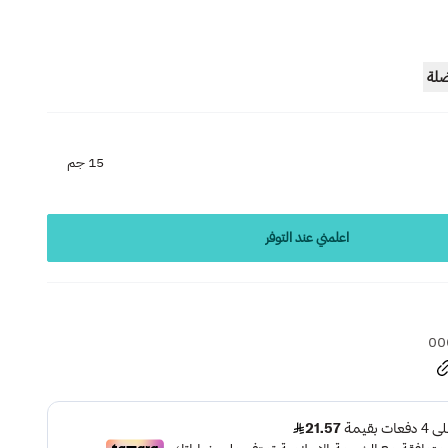
ضلة
15 جم
اعلمني عند التوفر
00