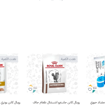
نفدت الكمية
نفدت الكمية
ط مضاد حيوي
رويال كانن جاسترو انتستنال طعام جاف
رويال كانن يونري