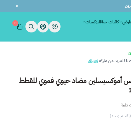
وارض
كائنات حية
البوكسات
0
ا للمزيد من ماركة
فيرباك
وكس أموكسيسلين مضاد حيوي فموي للقطط
 طبية
(تقييم واحد)