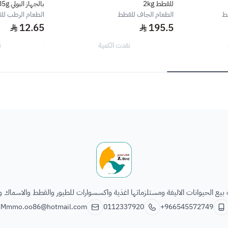
للقطط 2kg
بالجهاز البولي 85g
طط
الطعام الجاف للقطط
الطعام الرطب لل
12.65
195.5
نفدت الكمية
ن
الطائر السابع للحيوانات
يع الحيوانات الاليفة ومستلزماتها اغذية واكسسوارات للطيور والقطط والاسماك و
Mmmo.oo86@hotmail.com
0112337920
+966545572749