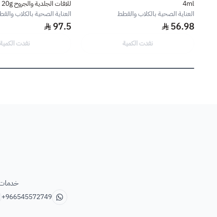
4ml
للافات الجلدية والجروح 20g
العناية الصحية بالكلاب والقطط
العناية الصحية بالكلاب والق
97.5
56.98
نفدت الكمية
نفدت الكمية
خدمات ب
+966545572749