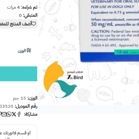
تم شراءه:
4
مرات
المتبقي:
0
أضف المنتج للمف
الوزن
الوزن:
15 جم
رقم الموديل:
03520
مشاركة: