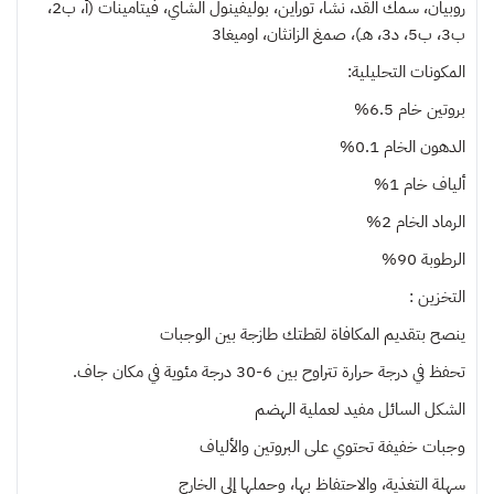
روبيان، سمك القد، نشا، توراين، بوليفينول الشاي، فيتامينات (أ، ب2،
ب3، ب5، د3، هـ)، صمغ الزانثان، اوميغا3
المكونات التحليلية:
بروتين خام 6.5%
الدهون الخام 0.1%
ألياف خام 1%
الرماد الخام 2%
الرطوبة 90%
التخزين :
ينصح بتقديم المكافاة لقطتك طازجة بين الوجبات
تحفظ في درجة حرارة تتراوح بين 6-30 درجة مئوية في مكان جاف.
الشكل السائل مفيد لعملية الهضم
وجبات خفيفة تحتوي على البروتين والألياف
سهلة التغذية، والاحتفاظ بها، وحملها إلى الخارج