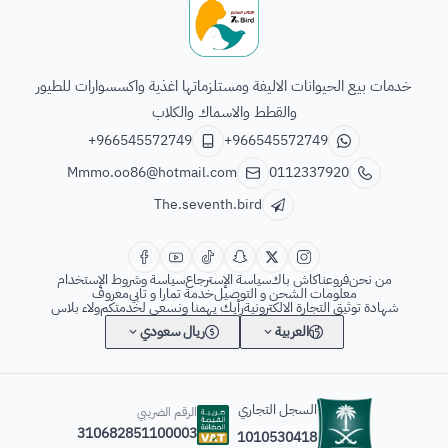
الطائر السابع للحيوانات
خدمات بيع الحيوانات الاليفة ومستلزماتها اغذية واكسسوارات للطيور
والقطط والاسماك والكلاب
+966545572749
+966545572749
Mmmo.oo86@hotmail.com
0112337920
The.seventh.bird
من نحن
فروعنا
كاش باك
سياسة الإسترجاع
سياسة وشروط الإستخدام
معلومات الشحن و التوصيل
خدمة تمارا و تابي
معروف
شهادة توثيق التجارة الالكترونية
رأيك يهمنا ونسعى لخدمتكم
ولاء بلاس
العربية
ريال سعودي
السجل التجاري
الرقم الضريبي
310682851100003
1010530418