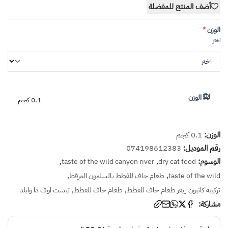
أضف المنتج للمفضلة
الوزن
*
اختر
الوزن
0.1 كجم
الوزن:
0.1 كجم
رقم الموديل:
074198612383
الوسوم:
,
,
taste of the wild canyon river
dry cat food
,
,
taste of the wild
طعام جاف للقطط بالسلمون المرقط
,
,
تركيبة كانيون ريفر طعام جاف للقطط
طعام جاف للقطط
تيست اوف ذا وايلد
مشاركة: