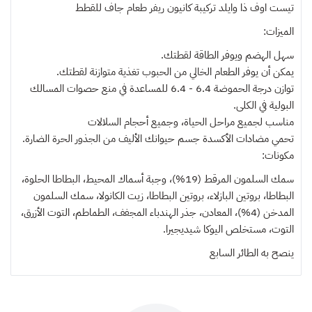
تيست اوف ذا وايلد تركيبة كانيون ريفر طعام جاف للقطط
الميزات:
سهل الهضم ويوفر الطاقة لقطتك.
يمكن أن يوفر الطعام الخالي من الحبوب تغذية متوازنة لقطتك.
توازن درجة الحموضة 6.4 - 6.4 للمساعدة في منع حصوات المسالك
البولية في الكلى.
مناسب لجميع مراحل الحياة، وجميع أحجام السلالات
تحمي مضادات الأكسدة جسم حيوانك الأليف من الجذور الحرة الضارة.
مكونات:
سمك السلمون المرقط (19%)، وجبة أسماك المحيط، البطاطا الحلوة،
البطاطا، بروتين البازلاء، بروتين البطاطا، زيت الكانولا، سمك السلمون
المدخن (4%)، المعادن، جذر الهندباء المجفف، الطماطم، التوت الأزرق،
التوت، مستخلص اليوكا شيديجيرا.
ينصح به
الطائر السابع