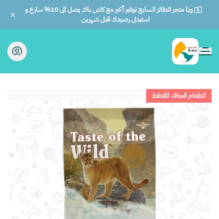
ويا متجر الطائر السابع توفير أكبر مع كاش باك يصل الى 10% سارع و
استبدل رصيدك قبل شهرين
الطائر السابع للحيوانات
الطعام الجاف للقطط