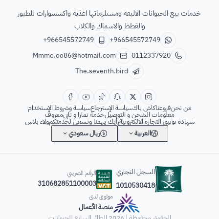
الطائر السابع للحيوانات
خدمات بيع الحيوانات الاليفة ومستلزماتها اغذية واكسسوارات للطيور
والقطط والاسماك والكلاب
+966545572749
+966545572749
Mmmo.oo86@hotmail.com
0112337920
The.seventh.bird
من نحن
فروعنا
كاش باك
سياسة الإسترجاع
سياسة وشروط الإستخدام
معلومات الشحن و التوصيل
خدمة تمارا و تابي
معروف
شهادة توثيق التجارة الالكترونية
رأيك يهمنا ونسعى لخدمتكم
ولاء بلاس
العربية
ريال سعودي
السجل التجاري
الرقم الضريبي
310682851100003
1010530418
موثوق لدى
منصة الأعمال
الحقوق محفوظة | 2026
الطائر السابع للحيوانات