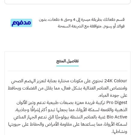
قسم دفعاتك بطريقة ميسرة إلى 4 وحتى 6 دفعات، بدون
فوائد أو رسوم. متوافقة مع الشريعة السمحة
تفاصيل المنتج
24K Colour تحتوي على مكونات مختارة بعناية لتعزيز الهضم الصحي
وامتصاص العناصر الغذائية بشكل فعال، مما يقلل من الفضلات ويحافظ
على جودة المياه.
Pro Digest تركيبة فريدة معززة بصبغات طبيعية تدعم وتبرز الألوان
الذهبية واللامعة لسمكة الأروانا، مما يجعلها تبدو أكثر إشراقًا وجاذبية.
Bio Active غنية بالعناصر النشطة بيولوجيًا التي تدعم الجهاز المناعي
لسمكة الأروانا، مما يساعدها على مقاومة الأمراض والحفاظ على حيويتها
ونشاطها.