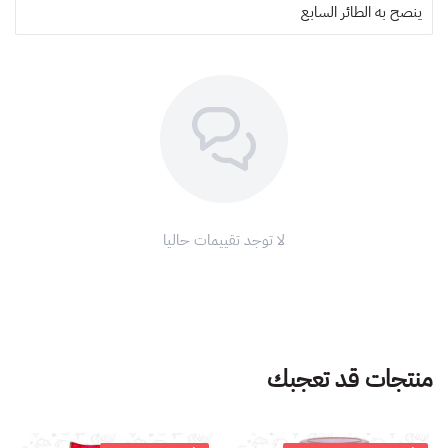
ينصح به
الطائر السابع
لا توجد تقييمات حاليا
منتجات قد تعجبك