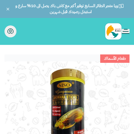
ويا متجر الطائر السابع توفير أكبر مع كاش باك يصل الى 10% سارع و
استبدل رصيدك قبل شهرين
الطائر السابع للحيوانات
طعام الأسماك