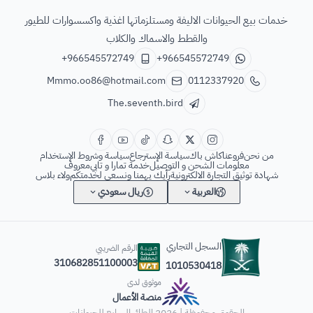
الطائر السابع للحيوانات
خدمات بيع الحيوانات الاليفة ومستلزماتها اغذية واكسسوارات للطيور
والقطط والاسماك والكلاب
+966545572749
+966545572749
Mmmo.oo86@hotmail.com
0112337920
The.seventh.bird
من نحن
فروعنا
كاش باك
سياسة الإسترجاع
سياسة وشروط الإستخدام
معلومات الشحن و التوصيل
خدمة تمارا و تابي
معروف
شهادة توثيق التجارة الالكترونية
رأيك يهمنا ونسعى لخدمتكم
ولاء بلاس
العربية
ريال سعودي
السجل التجاري
الرقم الضريبي
310682851100003
1010530418
موثوق لدى
منصة الأعمال
الحقوق محفوظة | 2026
الطائر السابع للحيوانات