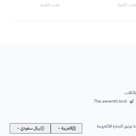
فدت الكمية
نفدت الكمية
الكلاب
The.seventh.bird
 توثيق التجارة الالكترونية
العربية
ريال سعودي