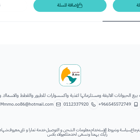
ة
إضافة للسلة
ن
الطائر السابع للحيوانات
يع الحيوانات الاليفة ومستلزماتها اغذية واكسسوارات للطيور والقطط والاسماك و
Mmmo.oo86@hotmail.com
0112337920
+966545572749
ترجاع
سياسة وشروط الإستخدام
معلومات الشحن و التوصيل
خدمة تمارا و تابي
معروف
شهادة
رأيك يهمنا ونسعى لخدمتكم
ولاء بلاس