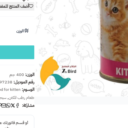
أضف المنتج للمف
الوزن
الوزن:
400 جم
رقم الموديل:
97238
الوسوم:
d for kitten
,
طعام رطب للكتن
سيجم
مشاركة: