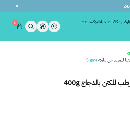
وارض
كائنات حية
البوكسات
0
ا للمزيد من ماركة
Sigma
 للكتن بالدجاج 400g