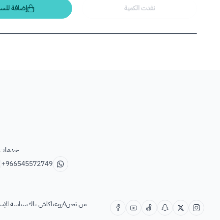
نفدت الكمية
إضافة للسل
خدمات ب
+966545572749
من نحن
فروعنا
كاش باك
سياسة الإس