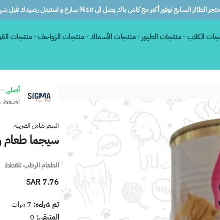
ر الطائر السابع توفير أكبر مع كاش باك يصل الى 10% سارع و استبدل رصيدك قبل شهرين
جات الكلاب
منتجات الطيور
منتجات الأسماك
منتجات الزواحف
منتجات الق
أصلى ١٠٠٪
اضغط هن
السعر شامل الضريبة
سيجما طعام رطب
الطعام الرطب للقطط
7.76 SAR
تم شراءه:
7
مرات
المتبقي:
0