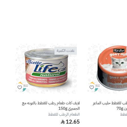
نفدت الكمية
نف
ب للقطط حليب الماعز
لايف كات طعام رطب للقطط بالتونه مع
كت كا
70
الجمبري 150g
بيري م
قطط
الطعام الرطب للقطط
الطعا
.63
12.65