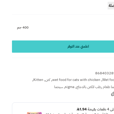
ضلة
400 جم
اعلمني عند التوفر
86840328
,
,
,
,
Wet foo
wet food for cats with chicken
كتن
Kitten
,
,
ا طعام رطب للكتن بالدجاج
sigma
سيجما