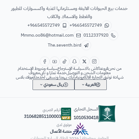
الطائر السابع للحيوانات
خدمات بيع الحيوانات الاليفة ومستلزماتها اغذية واكسسوارات للطيور
والقطط والاسماك والكلاب
+966545572749
+966545572749
Mmmo.oo86@hotmail.com
0112337920
The.seventh.bird
من نحن
فروعنا
كاش باك
سياسة الإسترجاع
سياسة وشروط الإستخدام
معلومات الشحن و التوصيل
خدمة تمارا و تابي
معروف
شهادة توثيق التجارة الالكترونية
رأيك يهمنا ونسعى لخدمتكم
ولاء بلاس
العربية
ريال سعودي
السجل التجاري
الرقم الضريبي
310682851100003
1010530418
موثوق لدى
منصة الأعمال
الحقوق محفوظة | 2026
الطائر السابع للحيوانات