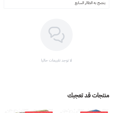
ينصح به
الطائر السابع
لا توجد تقييمات حاليا
منتجات قد تعجبك