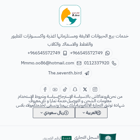
الطائر السابع للحيوانات
خدمات بيع الحيوانات الاليفة ومستلزماتها اغذية واكسسوارات للطيور
والقطط والاسماك والكلاب
+966545572749
+966545572749
Mmmo.oo86@hotmail.com
0112337920
The.seventh.bird
من نحن
فروعنا
كاش باك
سياسة الإسترجاع
سياسة وشروط الإستخدام
معلومات الشحن و التوصيل
خدمة تمارا و تابي
معروف
شهادة توثيق التجارة الالكترونية
رأيك يهمنا ونسعى لخدمتكم
ولاء بلاس
العربية
ريال سعودي
السجل التجاري
الرقم الضريبي