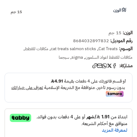
الوزن
15 جم
الوزن:
15 جم
رقم الموديل:
8684032897832
الوسوم:
,
,
,
Cat Treats
cat treats salmon sticks
مكافات للقطط
,
,
مكافات للقطط اعواد السلمون
sigma
سيجما
مشاركة: