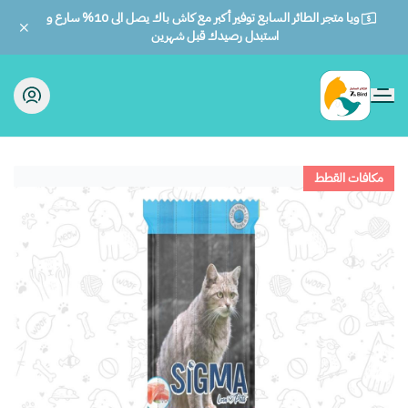
ويا متجر الطائر السابع توفير أكبر مع كاش باك يصل الى 10% سارع و
استبدل رصيدك قبل شهرين
الطائر السابع للحيوانات
مكافات القطط