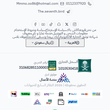
Mmmo.oo86@hotmail.com
0112337920
The.seventh.bird
من نحن
فروعنا
كاش باك
سياسة الإسترجاع
سياسة وشروط الإستخدام
معلومات الشحن و التوصيل
خدمة تمارا و تابي
معروف
شهادة توثيق التجارة الالكترونية
رأيك يهمنا ونسعى لخدمتكم
ولاء بلاس
العربية
ريال سعودي
السجل التجاري
الرقم الضريبي
310682851100003
1010530418
موثوق لدى
منصة الأعمال
الحقوق محفوظة | 2026
الطائر السابع للحيوانات