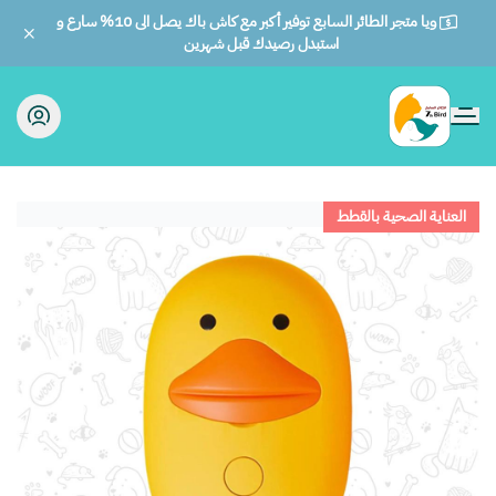
ويا متجر الطائر السابع توفير أكبر مع كاش باك يصل الى 10% سارع و
استبدل رصيدك قبل شهرين
الطائر السابع للحيوانات
العناية الصحية بالقطط