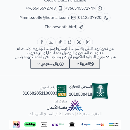
+966545572749
+966545572749
Mmmo.oo86@hotmail.com
0112337920
The.seventh.bird
من نحن
فروعنا
كاش باك
سياسة الإسترجاع
سياسة وشروط الإستخدام
معلومات الشحن و التوصيل
خدمة تمارا و تابي
معروف
شهادة توثيق التجارة الالكترونية
رأيك يهمنا ونسعى لخدمتكم
ولاء بلاس
العربية
ريال سعودي
السجل التجاري
الرقم الضريبي
310682851100003
1010530418
موثوق لدى
منصة الأعمال
الحقوق محفوظة | 2026
الطائر السابع للحيوانات