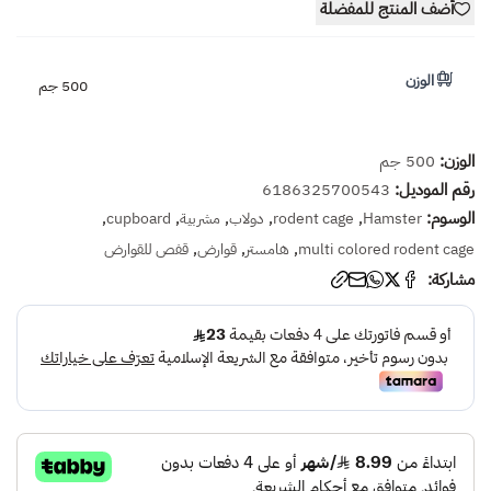
أضف المنتج للمفضلة
الوزن
500 جم
الوزن:
500 جم
رقم الموديل:
6186325700543
الوسوم:
,
,
,
,
,
Hamster
rodent cage
دولاب
مشربية
cupboard
,
,
,
multi colored rodent cage
هامستر
قوارض
قفص للقوارض
مشاركة: