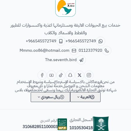
الطائر السابع للحيوانات
خدمات بيع الحيوانات الاليفة ومستلزماتها اغذية واكسسوارات للطيور
والقطط والاسماك والكلاب
+966545572749
+966545572749
Mmmo.oo86@hotmail.com
0112337920
The.seventh.bird
من نحن
فروعنا
كاش باك
سياسة الإسترجاع
سياسة وشروط الإستخدام
معلومات الشحن و التوصيل
خدمة تمارا و تابي
معروف
شهادة توثيق التجارة الالكترونية
رأيك يهمنا ونسعى لخدمتكم
ولاء بلاس
العربية
ريال سعودي
السجل التجاري
الرقم الضريبي
310682851100003
1010530418