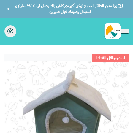
ويا متجر الطائر السابع توفير أكبر مع كاش باك يصل الى 10% سارع و
استبدل رصيدك قبل شهرين
الطائر السابع للحيوانات
اسرة ونواقل للقطط