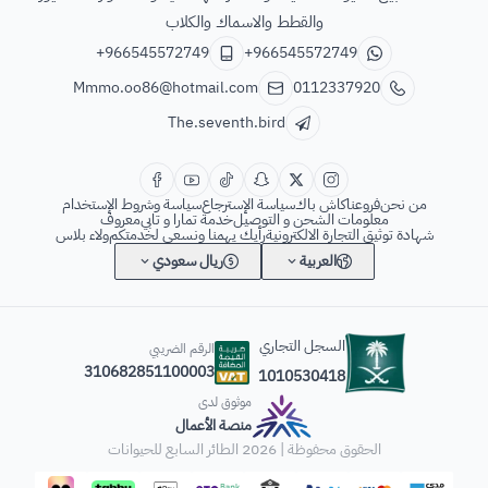
والقطط والاسماك والكلاب
+966545572749
+966545572749
Mmmo.oo86@hotmail.com
0112337920
The.seventh.bird
من نحن
فروعنا
كاش باك
سياسة الإسترجاع
سياسة وشروط الإستخدام
معلومات الشحن و التوصيل
خدمة تمارا و تابي
معروف
شهادة توثيق التجارة الالكترونية
رأيك يهمنا ونسعى لخدمتكم
ولاء بلاس
العربية
ريال سعودي
السجل التجاري
الرقم الضريبي
310682851100003
1010530418
موثوق لدى
منصة الأعمال
الحقوق محفوظة | 2026
الطائر السابع للحيوانات