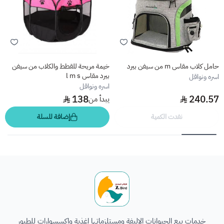
حامل كلاب مقاس m من سيفن بيرد
خيمة مريحة للقطط والكلاب من سيفن
بيرد مقاس l m s
اسره ونواقل
اسره ونواقل
138
240.57
يبدأ من
نفدت الكمية
إضافة للسلة
الطائر السابع للحيوانات
خدمات بيع الحيوانات الاليفة ومستلزماتها اغذية واكسسوارات للطيور