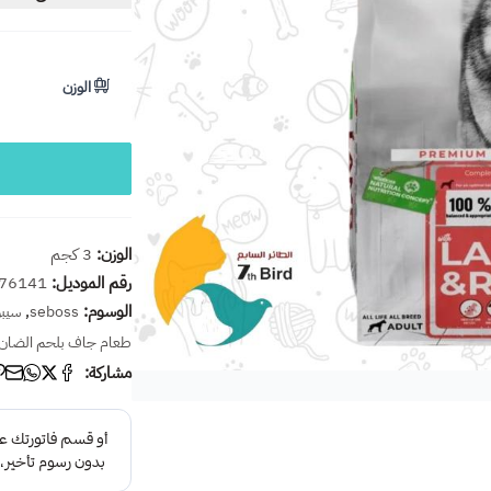
الوزن
الوزن:
3 كجم
رقم الموديل:
76141
الوسوم:
,
seboss
سيب
طعام جاف بلحم الضان و 
مشاركة: