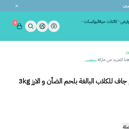
وارض
كائنات حية
البوكسات
0
ا للمزيد من ماركة
سيبوس
 للكلاب البالغة بلحم الضأن و الارز 3kg
ضلة