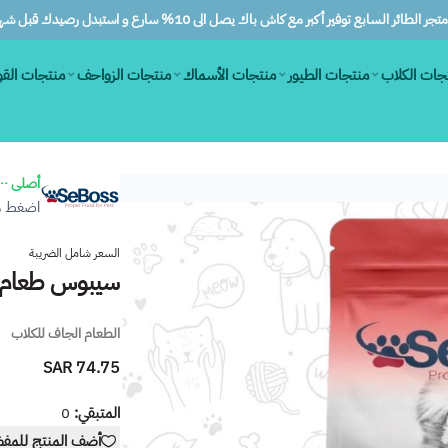
ر الطائر السابع توفير أكبر مع كاش باك يصل الى 10% سارع و استبدل رصيدك قبل شهرين
جات الكلاب
منتجات الطيور
منتجات الأسماك
منتجات الزواحف
منتجات الق
أصلى ١٠٠٪
اضغط هن
السعر شامل الضريبة
سيبوس طعام جاف
الطعام الجاف للكلاب
74.75 SAR
المتبقي:
0
أضف المنتج للمف