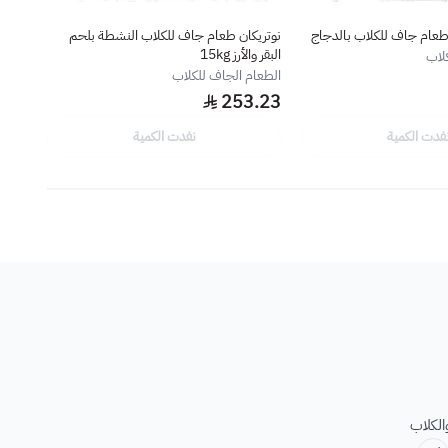
 طعام جاف للكلاب بالدجاج
نوتريكان طعام جاف للكلاب النشطة بلحم
هيلز ط
البقر والأرز 15kg
لاب
الطعا
الطعام الجاف للكلاب
161
253.23
فدت الكمية
نفدت الكمية
الكلاب