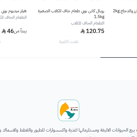
والدجاج 2kg
رويال كانن بوبي طعام جاف للكلاب الصغيرة
هيلز ميديوم بوبي
1.5kg
الطعام الجاف للك
الطعام الجاف للكلاب
46
120.75
يبدأ من
نفدت الكمية
ن
الطائر السابع للحيوانات
يع الحيوانات الاليفة ومستلزماتها اغذية واكسسوارات للطيور والقطط والاسماك و