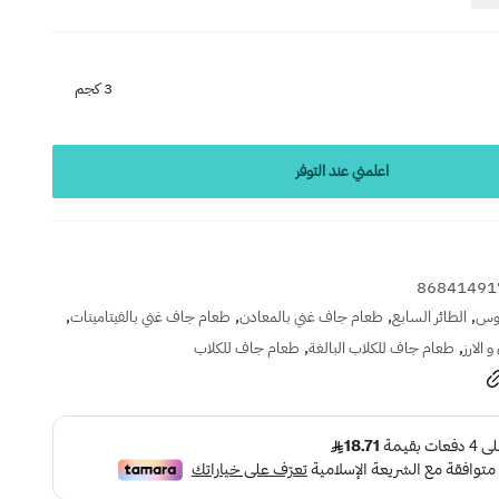
3 كجم
اعلمني عند التوفر
86841491
,
,
,
,
وس
الطائر السابع
طعام جاف غني بالمعادن
طعام جاف غني بالفيتامينات
,
,
الارز
طعام جاف للكلاب البالغة
طعام جاف للكلاب