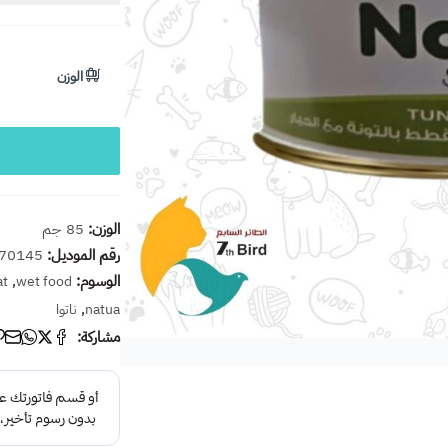
الوزن
الوزن:
85 جم
رقم الموديل:
70145
الوسوم:
,
at
wet food
,
natua
ناتوا
مشاركة: