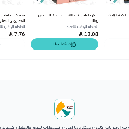
للقطط 85g
شيزر طعام رطب للقطط بسمك السلمون
جيم كات طعام رط
85g
الجمبري في الجيلي 70
الطعام الرطب للقطط
الطعام الرطب لل
7.76
12.08
إضافة للسلة
ن
الطائر السابع للحيوانات
يع الحيوانات الاليفة ومستلزماتها اغذية واكسسوارات للطيور والقطط والاسماك و