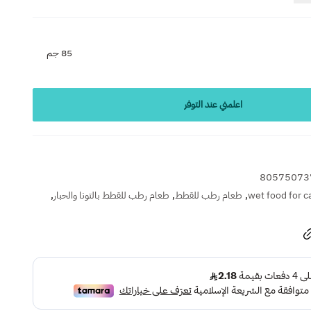
85 جم
اعلمني عند التوفر
80575073
,
,
,
wet food for c
طعام رطب للقطط
طعام رطب للقطط بالتونا والحبار