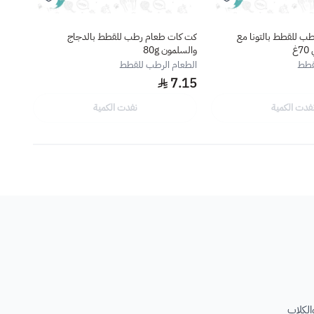
ب للقطط بالتونا مع
كت كات طعام رطب للقطط بالدجاج
ابلاو
غ
والسلمون 80g
السلطع
قطط
الطعام الرطب للقطط
الطعا
.75
7.15
فدت الكمية
نفدت الكمية
الكلاب