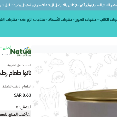
ر الطائر السابع توفير أكبر مع كاش باك يصل الى 10% سارع و استبدل رصيدك قبل شهرين
جات الكلاب
منتجات الطيور
منتجات الأسماك
منتجات الزواحف
منتجات الق
أصلى ١٠٠٪
اضغط هن
السعر شامل الضريبة
ناتوا طعام رطب 
الطعام الرطب للقطط
8.63 SAR
المتبقي:
0
أضف المنتج للمف