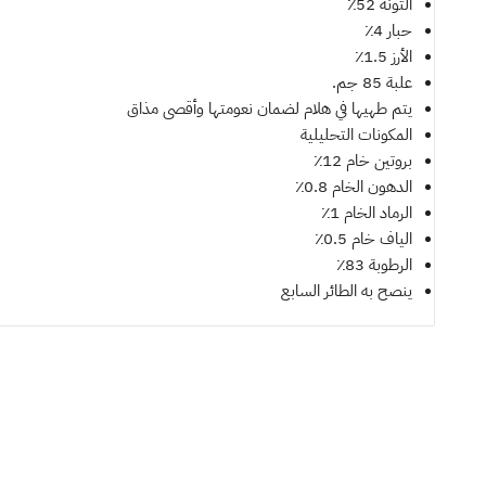
التونة 52٪
حبار 4٪
الأرز 1.5٪
علبة 85 جم.
يتم طهيها في هلام لضمان نعومتها وأقصى مذاق
المكونات التحليلية
بروتين خام 12٪
الدهون الخام 0.8٪
الرماد الخام 1٪
الياف خام 0.5٪
الرطوبة 83٪
ينصح به
الطائر السابع