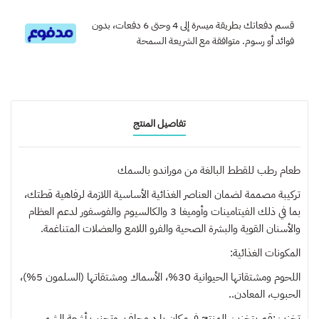
قسم دفعاتك بطريقة ميسرة إلى 4 وحتى 6 دفعات، بدون
فوائد أو رسوم. متوافقة مع الشريعة السمحة
تفاصيل المنتج
طعام رطب للقطط البالغة من موراندو بالسمك
تركيبة مصممة لضمان العناصر الغذائية الأساسية اللازمة لرفاهية قطتك،
بما في ذلك الفيتامينات وأوميغا 3 والكالسيوم والفوسفور لدعم العظام
والأسنان القوية والبشرة الصحية والفرو اللامع والعضلات المتناغمة.
المكونات الغذائية:
اللحوم ومشتقاتها الحيوانية 30%، الأسماك ومشتقاتها (السلمون 5%)،
الحبوب، المعادن..
تخزين:قم بتخزين المنتج في مكان بارد وجاف، وتجنب أشعة الشمس