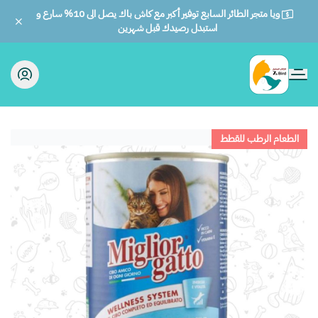
ويا متجر الطائر السابع توفير أكبر مع كاش باك يصل الى 10% سارع و
استبدل رصيدك قبل شهرين
الطائر السابع للحيوانات
الطعام الرطب للقطط