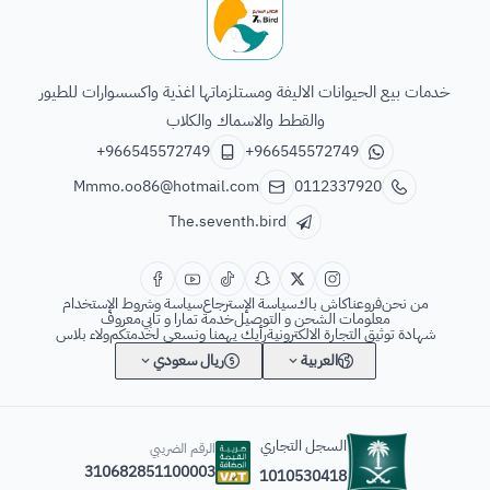
الطائر السابع للحيوانات
خدمات بيع الحيوانات الاليفة ومستلزماتها اغذية واكسسوارات للطيور
والقطط والاسماك والكلاب
+966545572749
+966545572749
Mmmo.oo86@hotmail.com
0112337920
The.seventh.bird
من نحن
فروعنا
كاش باك
سياسة الإسترجاع
سياسة وشروط الإستخدام
معلومات الشحن و التوصيل
خدمة تمارا و تابي
معروف
شهادة توثيق التجارة الالكترونية
رأيك يهمنا ونسعى لخدمتكم
ولاء بلاس
العربية
ريال سعودي
السجل التجاري
الرقم الضريبي
310682851100003
1010530418