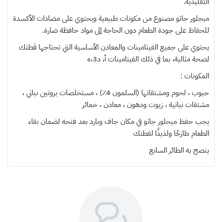
التقليدية.
ميجلور جاتو مصنوع من مكونات طبيعية ويحتوي على مضادات الأكسدة
للحفاظ على جودة الطعام دون الحاجة إلى مواد حافظة ضارة.
يحتوي على جميع الفيتامينات والمعادن الأساسية التي تحتاجها قطتك
لصحة مثالية، بما في ذلك الفيتامينات أ، د3،ه
المكونات :
حبوب ، لحوم ومشتقاتها (السلمون 4٪) ، مستخلصات بروتين نباتي ،
مشتقات نباتية ، زيوت ودهون ، معادن ، خمائر
يجب حفظ ميجلور جاتو في مكان جاف وبارد بعد فتحه لضمان بقاء
الطعام طازجًا ولذيذًا لقطتك
ينصح به
الطائر السابع