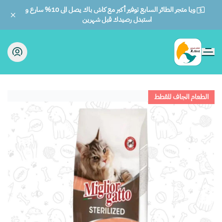
ويا متجر الطائر السابع توفير أكبر مع كاش باك يصل الى 10% سارع و
استبدل رصيدك قبل شهرين
الطائر السابع للحيوانات
الطعام الجاف للقطط