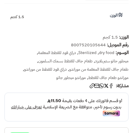
الوزن
1.5 كجم
الوزن:
1.5 كجم
رقم الموديل:
8007520105644
الوسوم:
,
,
,
dry food
Sterilized
دراي فود للقطط المعقمة
,
,
ميجلور جاتو ستيريلايزد
طعام جاف للقطط بسمك السلمون
,
,
طعام جاف للقطط المعقمة من موراندو
دراي فود للقطط من موراندو
,
موراندو طعام جاف للقطط
موراندو ميجلور جاتو
مشاركة: