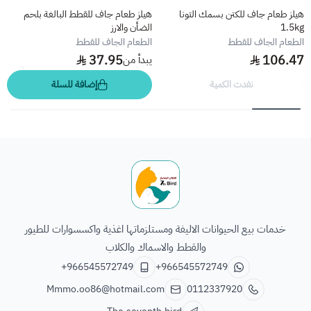
هيلز طعام جاف للكتن بسمك التونا
هيلز طعام جاف للقطط البالغة بلحم
1.5kg
الضأن والارز
الطعام الجاف للقطط
الطعام الجاف للقطط
37.95
106.47
يبدأ من
نفدت الكمية
إضافة للسلة
الطائر السابع للحيوانات
خدمات بيع الحيوانات الاليفة ومستلزماتها اغذية واكسسوارات للطيور
والقطط والاسماك والكلاب
+966545572749
+966545572749
Mmmo.oo86@hotmail.com
0112337920