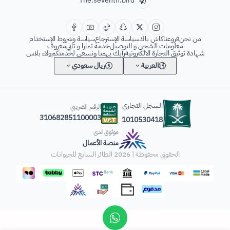
The.seventh.bird
من نحن
فروعنا
كاش باك
سياسة الإسترجاع
سياسة وشروط الإستخدام
معلومات الشحن و التوصيل
خدمة تمارا و تابي
معروف
شهادة توثيق التجارة الالكترونية
رأيك يهمنا ونسعى لخدمتكم
ولاء بلاس
العربية
ريال سعودي
السجل التجاري
الرقم الضريبي
310682851100003
1010530418
موثوق لدى
منصة الأعمال
الحقوق محفوظة | 2026
الطائر السابع للحيوانات