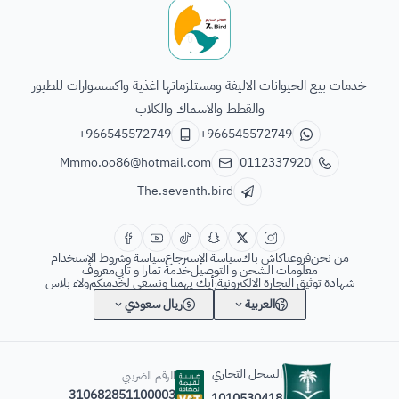
الطائر السابع للحيوانات
خدمات بيع الحيوانات الاليفة ومستلزماتها اغذية واكسسوارات للطيور
والقطط والاسماك والكلاب
+966545572749
+966545572749
Mmmo.oo86@hotmail.com
0112337920
The.seventh.bird
من نحن
فروعنا
كاش باك
سياسة الإسترجاع
سياسة وشروط الإستخدام
معلومات الشحن و التوصيل
خدمة تمارا و تابي
معروف
شهادة توثيق التجارة الالكترونية
رأيك يهمنا ونسعى لخدمتكم
ولاء بلاس
العربية
ريال سعودي
السجل التجاري
الرقم الضريبي
310682851100003
1010530418