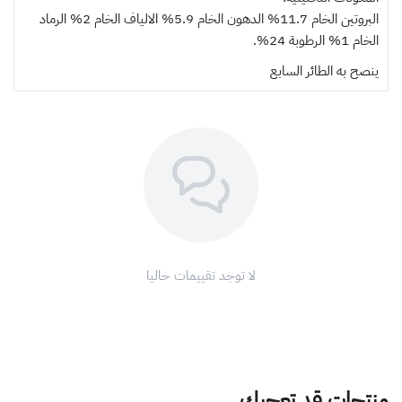
البروتين الخام 11.7% الدهون الخام 5.9% الالياف الخام 2% الرماد
الخام 1% الرطوبة 24%.
ينصح به
الطائر السابع
لا توجد تقييمات حاليا
منتجات قد تعجبك