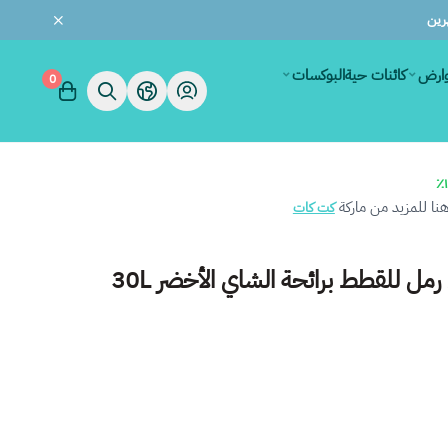
وارض
كائنات حية
البوكسات
0
ا للمزيد من ماركة
كت كات
مل للقطط برائحة الشاي الأخضر 30L