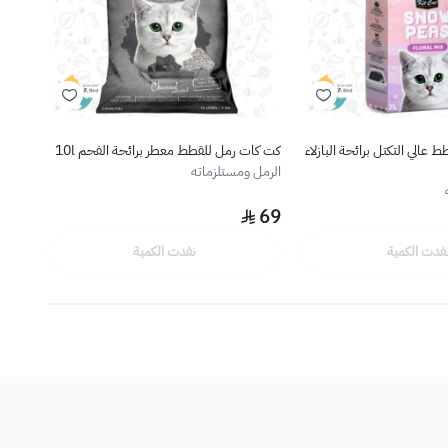
عالي التكتل برائحة البازلاء
كت كات رمل للقطط معطر برائحة الفحم 10l
ليندو 
الرمل ومستلزماته
الرمل
0.5
69
فدت الكمية
نفدت الكمية