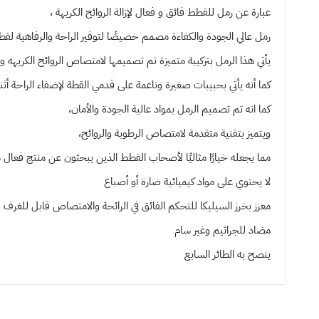
عبارة عن رمل للقطط فائق و فعال لإزالة الروائح الكريهة ،
رمل عالي الجودة والكفاءة مصمم خصيصًا لتوفير الراحة والرفاهية لق
يأتي هذا الرمل بتركيبة متميزة تم تصميمها لامتصاص الروائح الكريهه 
كما أنه يأتي بحبيبات صغيرة وناعمة على قدمي القطة لإضفاء الراحة أثن
كما انه تم تصميم الرمل بمواد عالية الجودة والأمان،
ويتميز بتقنية متقدمة لامتصاص الرطوبة والروائح،
مما يجعله خيارًا مثاليًا لأصحاب القطط الذين يبحثون عن منتج فعال س
لا يحتوي على مواد كيميائية ضارة أو أصباغ
معزز بخرز السيليكا للتحكم الفائق في الرائحة والامتصاص قابل للغرف
مضاد للجراثيم وغير سام
ينصح به
الطائر السابع