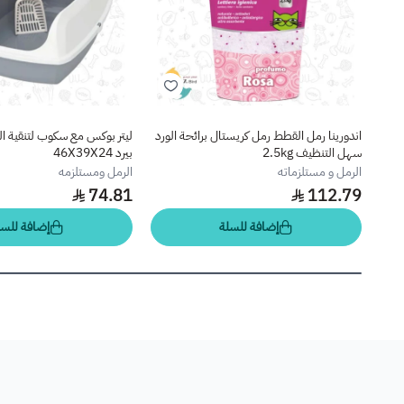
اندورينا رمل القطط رمل كريستال برائحة الورد
ليتر بوكس مع سكوب لتنقية ا
سهل التنظيف 2.5kg
بيرد 46X39X24
الرمل و مستلزماته
الرمل ومستلزمه
74.81
112.79
إضافة للسلة
إضافة للسل