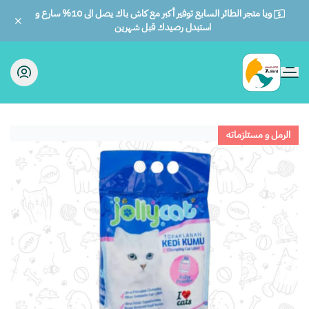
ويا متجر الطائر السابع توفير أكبر مع كاش باك يصل الى 10% سارع و
استبدل رصيدك قبل شهرين
الطائر السابع للحيوانات
الرمل و مستلزماته