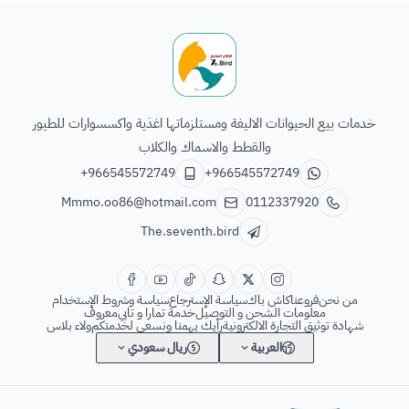
الطائر السابع للحيوانات
خدمات بيع الحيوانات الاليفة ومستلزماتها اغذية واكسسوارات للطيور
والقطط والاسماك والكلاب
+966545572749
+966545572749
Mmmo.oo86@hotmail.com
0112337920
The.seventh.bird
من نحن
فروعنا
كاش باك
سياسة الإسترجاع
سياسة وشروط الإستخدام
معلومات الشحن و التوصيل
خدمة تمارا و تابي
معروف
شهادة توثيق التجارة الالكترونية
رأيك يهمنا ونسعى لخدمتكم
ولاء بلاس
العربية
ريال سعودي