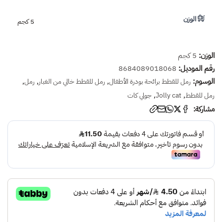
الوزن
5 كجم
الوزن:
5 كجم
رقم الموديل:
8684089018068
الوسوم:
,
,
,
رمل للقطط برائحة بودرة الأطفال
رمل للقطط خالي من الغبار
رمل
,
,
رمل للقطط
Jolly cat
جولي كات
مشاركة: