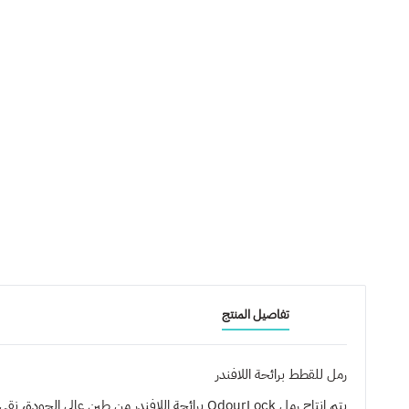
تفاصيل المنتج
رمل للقطط برائحة اللافندر
يتم إنتاج رمل OdourLock برائحة اللافندر من طين عالي الجودة، نقي وطبيعي 100%،آمن للجهاز التنفسي للإنسان والقطط،