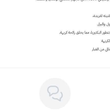
نيته لفريدة،
 والبراز.
ور البكتيريا، مما يخلق رائحة كريهة.