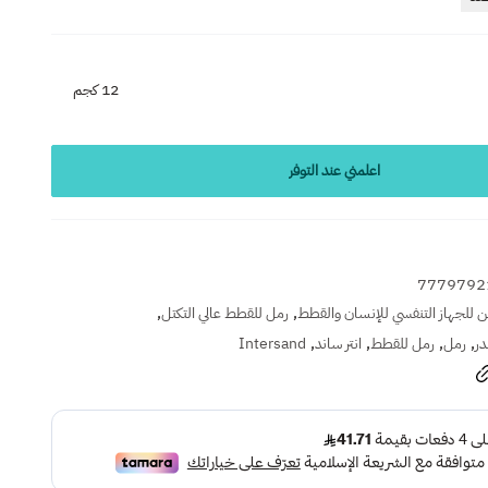
12 كجم
اعلمني عند التوفر
7779792
,
,
 للجهاز التنفسي للإنسان والقطط
رمل للقطط عالي التكتل
,
,
,
,
در
رمل
رمل للقطط
انتر ساند
Intersand