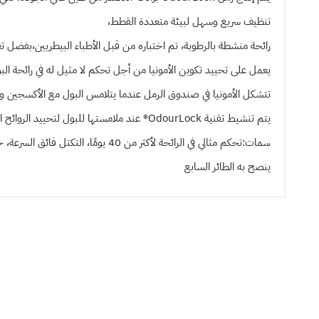
تنظيف سريع وسهل لبيئة متعددة القطط،
رائحة منشطة بالرطوبة، تم اختباره من قبل الأطباء البيطريين،بفضل تق
يعمل على تحييد تكوين الأمونيا من أجل تحكم لا مثيل له في رائحة البول
تتشكل الأمونيا في صندوق الرمل عندما يتلامس البول مع الأكسجين وتتط
يتم تنشيط تقنية OdourLock® عند ملامستها للبول لتحييد الروائح الكريهة
سمات:تحكم مثالي في الرائحة لأكثر من 40 يومًا، التكتل فائق السرعة، خالي من الغبار
ينصح به
الطائر السابع