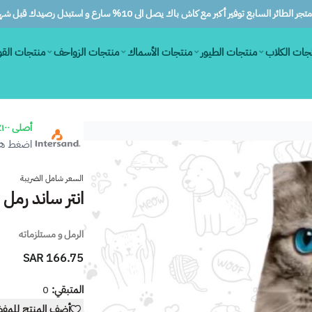
ر الطائر السابع توفير أكبر مع كاش باك يصل الى 10% سارع و استبدل رصيدك قبل شهرين
جات الكلاب
منتجات الطيور
منتجات الأسماك
منتجات الزواحف
منتجات الق
أصلى ١٠٠٪
اضغط هنا
السعر شامل الضريبة
انتر ساند رمل عا
الرمل و مستلزماته
166.75 SAR
المتبقي:
0
أضف المنتج للمف