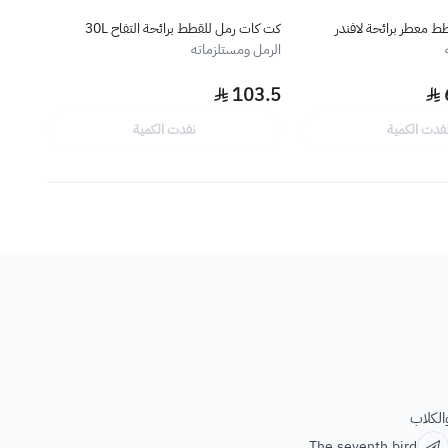
رائحة لافندر
كت كات رمل للقطط برائحة التفاح 30L
بايو 
بالكرب
الرمل ومستلزماته
الرمل
103.5
يبدأ 
فدت الكمية
نفدت الكمية
الكلاب
The.seventh.bird