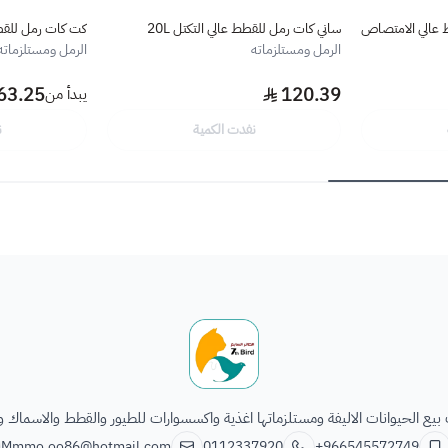
 عالي الامتصاص
ساني كات رمل للقطط عالي التكتل 20L
كت كات رمل للقطط معطر ب
الرمل ومستلزماته
الرمل ومستلزماته
63.25
120.39
يبدأ من
نفدت الكمية
ن
الطائر السابع للحيوانات
يع الحيوانات الاليفة ومستلزماتها اغذية واكسسوارات للطيور والقطط والاسماك و
Mmmo.oo86@hotmail.com
0112337920
+966545572749