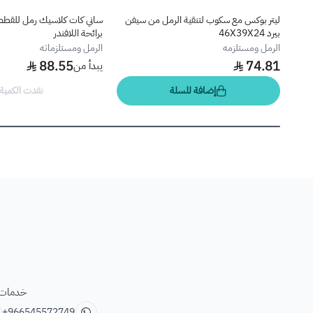
ليتر بوكس مع سكوب لتنقية الرمل من سيفن
ساني كات كلاسيك رمل للقطط
بيرد 46X39X24
برائحة اللافندر
الرمل ومستلزمه
الرمل ومستلزماته
88.55
74.81
يبدأ من
إضافة للسلة
نفدت الكمية
خدمات ب
+966545572749