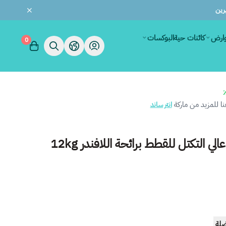
وارض
كائنات حية
البوكسات
0
 للمزيد من ماركة
انتر ساند
لي التكتل للقطط برائحة اللافندر 12kg
ضلة