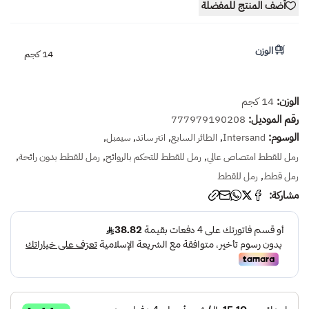
أضف المنتج للمفضلة
الوزن
14 كجم
الوزن:
14 كجم
رقم الموديل:
777979190208
الوسوم:
,
,
,
,
Intersand
الطائر السابع
انتر ساند
سيمبل
,
,
,
رمل للقطط امتصاص عالي
رمل للقطط للتحكم بالروائح
رمل للقطط بدون رائحة
,
رمل قطط
رمل للقطط
مشاركة: