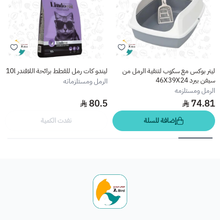
ليتر بوكس مع سكوب لتنقية الرمل من
ليندو كات رمل للقطط برائحة اللافندر 10l
سيفن بيرد 46X39X24
الرمل ومستلزماته
الرمل ومستلزمه
80.5
74.81
إضافة للسلة
نفدت الكمية
الطائر السابع للحيوانات