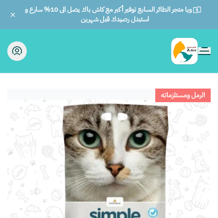
ويا متجر الطائر السابع توفير أكبر مع كاش باك يصل الى 10% سارع و
استبدل رصيدك قبل شهرين
الطائر السابع للحيوانات
الرمل ومستلزماته