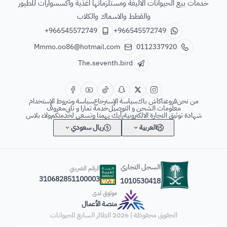
خدمات بيع الحيوانات الاليفة ومستلزماتها اغذية واكسسوارات للطيور
والقطط والاسماك والكلاب
+966545572749
+966545572749
Mmmo.oo86@hotmail.com
0112337920
The.seventh.bird
من نحن
فروعنا
كاش باك
سياسة الإسترجاع
سياسة وشروط الإستخدام
معلومات الشحن و التوصيل
خدمة تمارا و تابي
معروف
شهادة توثيق التجارة الالكترونية
رأيك يهمنا ونسعى لخدمتكم
ولاء بلاس
العربية
ريال سعودي
السجل التجاري
الرقم الضريبي
310682851100003
1010530418
موثوق لدى
منصة الأعمال
الحقوق محفوظة | 2026
الطائر السابع للحيوانات