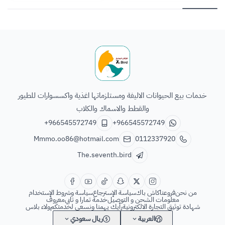
الطائر السابع للحيوانات
خدمات بيع الحيوانات الاليفة ومستلزماتها اغذية واكسسوارات للطيور
والقطط والاسماك والكلاب
+966545572749
+966545572749
Mmmo.oo86@hotmail.com
0112337920
The.seventh.bird
من نحن
فروعنا
كاش باك
سياسة الإسترجاع
سياسة وشروط الإستخدام
معلومات الشحن و التوصيل
خدمة تمارا و تابي
معروف
شهادة توثيق التجارة الالكترونية
رأيك يهمنا ونسعى لخدمتكم
ولاء بلاس
العربية
ريال سعودي