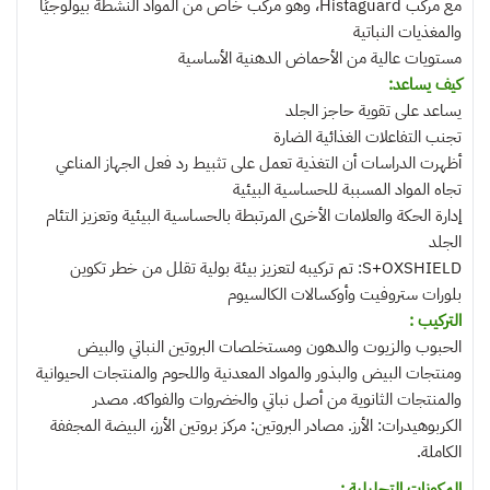
مع مركب Histaguard، وهو مركب خاص من المواد النشطة بيولوجيًا
والمغذيات النباتية
مستويات عالية من الأحماض الدهنية الأساسية
كيف يساعد:
يساعد على تقوية حاجز الجلد
تجنب التفاعلات الغذائية الضارة
أظهرت الدراسات أن التغذية تعمل على تثبيط رد فعل الجهاز المناعي
تجاه المواد المسببة للحساسية البيئية
إدارة الحكة والعلامات الأخرى المرتبطة بالحساسية البيئية وتعزيز التئام
الجلد
S+OXSHIELD: تم تركيبه لتعزيز بيئة بولية تقلل من خطر تكوين
بلورات ستروفيت وأوكسالات الكالسيوم
التركيب :
الحبوب والزيوت والدهون ومستخلصات البروتين النباتي والبيض
ومنتجات البيض والبذور والمواد المعدنية واللحوم والمنتجات الحيوانية
والمنتجات الثانوية من أصل نباتي والخضروات والفواكه. مصدر
الكربوهيدرات: الأرز. مصادر البروتين: مركز بروتين الأرز، البيضة المجففة
الكاملة.
المكونات التحليلية :