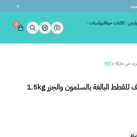
وارض
كائنات حية
البوكسات
0
يد من ماركة
Hill's
للقطط البالغة بالسلمون والجزر 1.5kg
ضلة