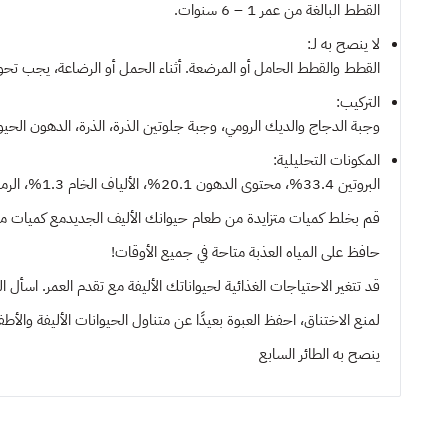
القطط البالغة من عمر 1 – 6 سنوات.
لا ينصح به لـ:
القطط والقطط الحامل أو المرضعة. أثناء الحمل أو الرضاعة، يجب تحويل القطط إلى نظام L'S SCIENCE PLAN
التركيب:
وجبة الدجاج والديك الرومي، وجبة جلوتين الذرة، الذرة، الدهون الحيوانية، الأرز، القمح، وجبة السلمون (5٪)، الجزر الم
المكونات التحليلية:
البروتين 33.4%، محتوى الدهون 20.1%، الألياف الخام 1.3%، الرماد الخام 5.4%، الكالسيوم 0.76%، الفوسفور 0.69%، الصوديوم 0.32%، البوتاسيوم 0.77%، المغنيسيوم 0.07%؛
قم بخلط كميات متزايدة من طعام حيوانك الأليف الجديدمع كميات متناقصة من الطعام القديم على 
حافظ على المياه العذبة متاحة في جميع الأوقات!
قد تتغير الاحتياجات الغذائية لحيواناتك الأليفة مع تقدم العمر. اسأ
لمنع الاختناق، احفظ العبوة بعيدًا عن متناول الحيوانات الأليفة والأطف
ينصح به
الطائر السابع