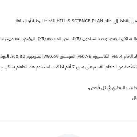
HIL للقطط الرطبة أو الجافة.
جففة (5٪)، الهضم، المعادن، زيت السمك، لب البنجر المجفف.
مدى 7 أيام اذا كنت تستخدم هذا الطعام بشكل جديد
ل الطبيب البيطري في كل فحص.
ال