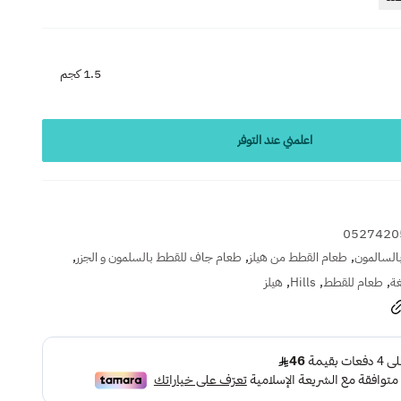
1.5 كجم
اعلمني عند التوفر
0527420
,
,
,
السالمون
طعام القطط من هيلز
طعام جاف للقطط بالسلمون و الجزر
,
,
,
غة
طعام للقطط
Hills
هيلز