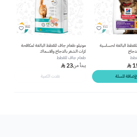
لقطط البالغة لحساسية
مونيلو طعام جاف للقطط البالغة لمكافحة
مونيل
لدجاج
كرات الشعر بالدجاج والاسماك
والدج
قطط
طعام جاف للقطط
طعام
23
1
يبدأ من
يبدأ 
إضافة للسلة
نفدت الكمية