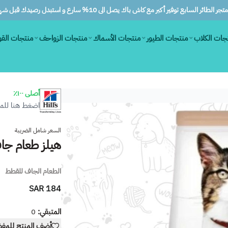
ر الطائر السابع توفير أكبر مع كاش باك يصل الى 10% سارع و استبدل رصيدك قبل شهرين
جات الكلاب
منتجات الطيور
منتجات الأسماك
منتجات الزواحف
منتجات الق
أصلى ١٠٠٪
اضغط هنا للمز
السعر شامل الضريبة
هيلز طعام جاف 
الطعام الجاف للقطط
184 SAR
المتبقي:
0
أضف المنتج للمف