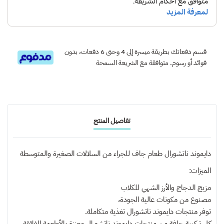
قسم دفعاتك بطريقة ميسرة إلى 4 وحتى 6 دفعات، بدون
فوائد أو رسوم. متوافقة مع الشريعة السمحة
تفاصيل المنتج
دايموند ناتشورال طعام جاف للجراء من السلالات الصغيرة والمتوسطة
الميزات:
مزيج الدجاج والأرز الشهي للكلاب
مصنوع من مكونات عالية الجودة،
توفر منتجات دايموند ناتشورال تغذية متكاملة.
كل تركيبة جافة من منتجات دايموند ناتشورال معززة بالأطعمة الفائقة