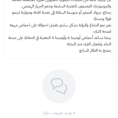
والبروبيوتيك المضمون للتغذية السليمة ودعم الجهاز الهضمي.
يحتاج جروك الصغير أو متوسط ​​السلالة إلى تغذية كاملة ومتوازنة لينمو
قويًا وصحيًا.
يعزز نمو الدماغ والرؤية بشكل سليم بفضل احتوائه على احماض مهمة
لصحة كلبك
بينما تساعد أحماض أوميجا 6 وأوميجا 3 الدهنية في الحفاظ على صحة
الجلد ولمعان الفراء منذ البداية
ينصح به
الطائر السابع
لا توجد تقييمات حاليا