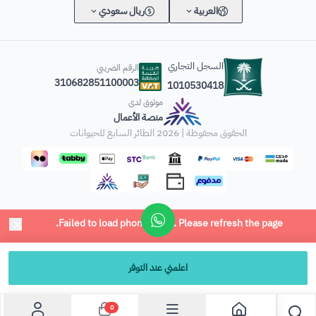
العربية
ريال سعودي
السجل التجاري
الرقم الضريبي
310682851100003
1010530418
موثوق لدى
منصة الأعمال
الحقوق محفوظة | 2026
الطائر السابع للحيوانات
اعلمني عند التوفر
0