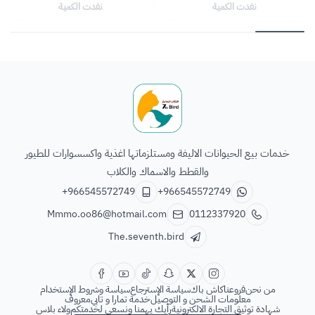
نفدت الكمية
نفدت الكمية
الطائر السابع للحيوانات
خدمات بيع الحيوانات الاليفة ومستلزماتها اغذية واكسسوارات للطيور
والقطط والاسماك والكلاب
+966545572749
+966545572749
Mmmo.oo86@hotmail.com
0112337920
The.seventh.bird
من نحن
فروعنا
كاش باك
سياسة الإسترجاع
سياسة وشروط الإستخدام
معلومات الشحن و التوصيل
خدمة تمارا و تابي
معروف
شهادة توثيق التجارة الالكترونية
رأيك يهمنا ونسعى لخدمتكم
ولاء بلاس