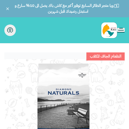
ويا متجر الطائر السابع توفير أكبر مع كاش باك يصل الى 10% سارع و
استبدل رصيدك قبل شهرين
الطائر السابع للحيوانات
الطعام الجاف للكلاب