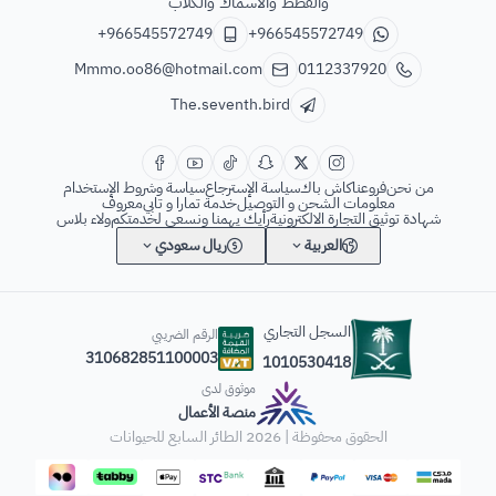
والقطط والاسماك والكلاب
+966545572749
+966545572749
Mmmo.oo86@hotmail.com
0112337920
The.seventh.bird
من نحن
فروعنا
كاش باك
سياسة الإسترجاع
سياسة وشروط الإستخدام
معلومات الشحن و التوصيل
خدمة تمارا و تابي
معروف
شهادة توثيق التجارة الالكترونية
رأيك يهمنا ونسعى لخدمتكم
ولاء بلاس
العربية
ريال سعودي
السجل التجاري
الرقم الضريبي
310682851100003
1010530418
موثوق لدى
منصة الأعمال
الحقوق محفوظة | 2026
الطائر السابع للحيوانات