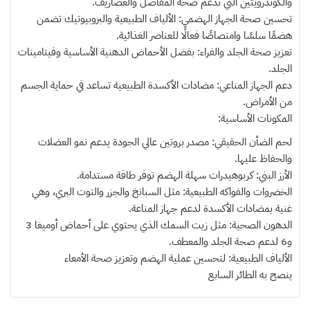
والكوندرويتين التي تدعم صحة المفاصل والغضاريف.
تحسين صحة الجهاز الهضمي: الألياف الطبيعية والبروبيوتيك تضمن
هضمًا سلسًا وامتصاصًا فعالًا للعناصر الغذائية.
تعزيز صحة الجلد والفراء: بفضل الأحماض الدهنية الأساسية وفيتامينات
الجلد.
دعم الجهاز المناعي: مضادات الأكسدة الطبيعية تساعد في حماية الجسم
من الأمراض.
المكونات الأساسية:
لحم الضأن الحقيقي: مصدر بروتين عالي الجودة يدعم نمو العضلات
والحفاظ عليها.
الأرز البني: كربوهيدرات سهلة الهضم توفر طاقة مستدامة.
الخضروات والفواكه الطبيعية: مثل السبانخ والجزر والتوت البري، وهي
غنية بمضادات الأكسدة لدعم جهاز المناعة.
الدهون الصحية: مثل زيت السمك الذي يحتوي على أحماض أوميغا 3
و6 لدعم صحة الجلد والمعطف.
الألياف الطبيعية: لتحسين عملية الهضم وتعزيز صحة الأمعاء
ينصح به
الطائر السابع