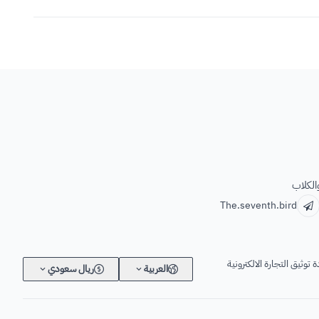
الكلاب
The.seventh.bird
 توثيق التجارة الالكترونية
العربية
ريال سعودي