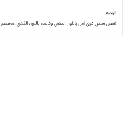
الوصف:
قفص معدني قوي آمن باللون الذهبي وقاعدة باللون الذهبي، مخصص لل