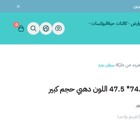
وارض
كائنات حية
البوكسات
0
زيد من ماركة
سيفن بيرد
ور
(تقييم واحد)