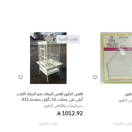
نفدت الكمية
نف
طيور
قفص الطيور قفص الببغاء جثم الببغاء اللعب
ستاند
أعلى على عجلات 16 بألوان متعددة A11
للصدأ
 الطيور
مستلزمات واقفاص الطيور
مستلز
.02
1012.92
فدت الكمية
نفدت الكمية