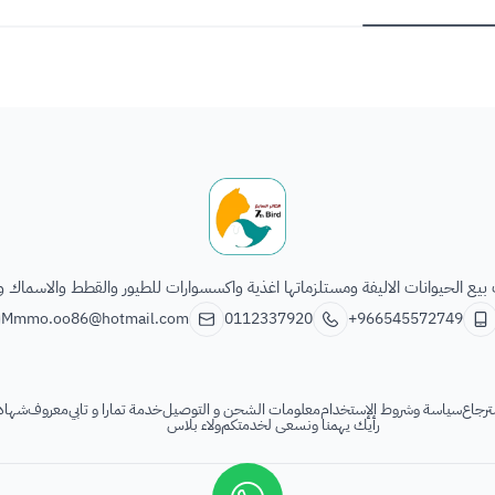
الطائر السابع للحيوانات
يع الحيوانات الاليفة ومستلزماتها اغذية واكسسوارات للطيور والقطط والاسماك و
Mmmo.oo86@hotmail.com
0112337920
+966545572749
ترجاع
سياسة وشروط الإستخدام
معلومات الشحن و التوصيل
خدمة تمارا و تابي
معروف
شهادة
رأيك يهمنا ونسعى لخدمتكم
ولاء بلاس