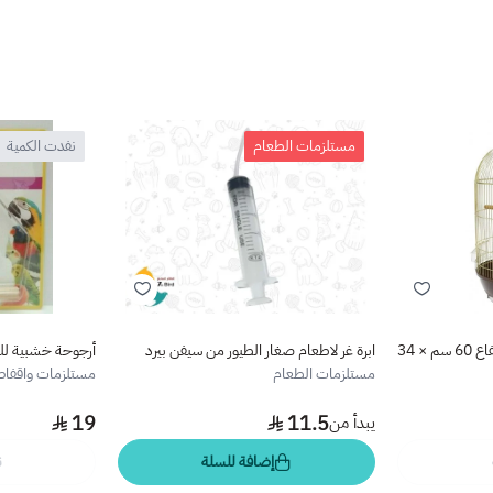
مستلزمات الطعام
نفدت الكمية
قفص طيور دهبي مقاس الارتفاع 60 سم × 34
ابرة غر لاطعام صغار الطيور من سيفن بيرد
أرجوحة خشبية لل
مستلزمات الطعام
مستلزمات واقفاص
19
11.5
يبدأ من
إضافة للسلة
ن