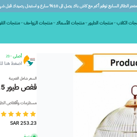
ر الطائر السابع توفير أكبر مع كاش باك يصل الى 10% سارع و استبدل رصيدك قبل شهرين
جات الكلاب
منتجات الطيور
منتجات الأسماك
منتجات الزواحف
منتجات الق
أصلى ١٠٠٪
اضغط هنا للم
السعر شامل الضريبة
قفص طيور 74.5* 47.5 اللون دهبي حجم كبير
مستلزمات وأقفاص الطي
253.23 SAR