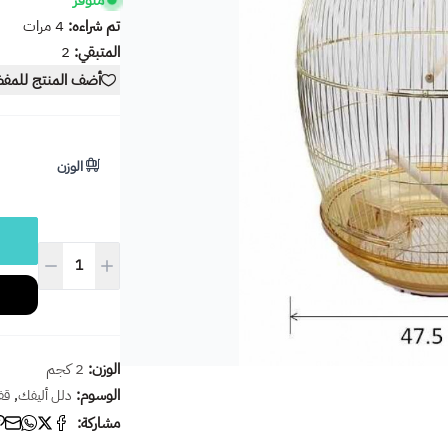
متوفر
تم شراءه:
4
مرات
المتبقي:
2
أضف المنتج للمف
الوزن
الوزن:
2 كجم
الوسوم:
,
دلل أليفك
قف
مشاركة: