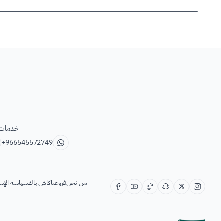
خدمات ب
+966545572749
من نحن
فروعنا
كاش باك
سياسة الإس