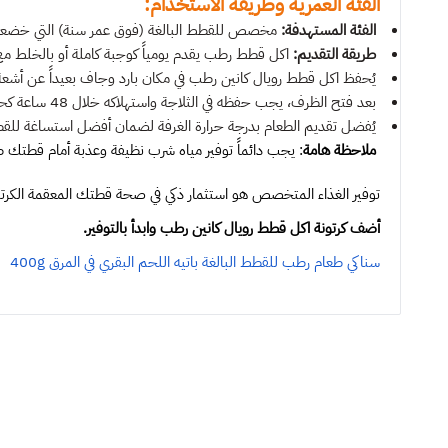
الفئة العمرية وطريقة الاستخدام:
الفئة المستهدفة:
مخصص للقطط البالغة (فوق عمر سنة) التي خضعت 
طريقة التقديم:
اكل قطط رطب يقدم يومياً كوجبة كاملة أو بالخلط مع ا
يُحفظ اكل قطط رويال كانين رطب في مكان بارد وجاف بعيداً عن أشع
بعد فتح الظرف، يجب حفظه في الثلاجة واستهلاكه خلال 48 ساعة كحد أقصى.
يُفضل تقديم الطعام بدرجة حرارة الغرفة لضمان أفضل استساغة للقط
ملاحظة هامة
: يجب دائماً توفير مياه شرب نظيفة وعذبة أمام قطتك 
توفير الغذاء المتخصص هو استثمار ذكي في صحة قطتك المعقمة الكرتون
أضف كرتونة اكل قطط رويال كانين رطب وابدأ بالتوفير.
سناكي طعام رطب للقطط البالغة باتيه اللحم البقري في المرق 400g