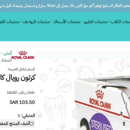
ر الطائر السابع توفير أكبر مع كاش باك يصل الى 10% سارع و استبدل رصيدك قبل شهرين
جات الكلاب
منتجات الطيور
منتجات الأسماك
منتجات الزواحف
منتجات الق
أصلى ١٠٠٪
اضغط هن
السعر شامل الضريبة
كرتون رويال كان
طعام رطب للقطط
103.50 SAR
المتبقي:
0
أضف المنتج للمف