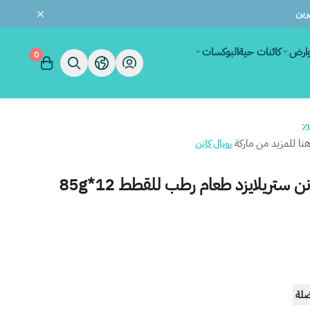
وارض
كائنات حية
البوكسات
0
ا للمزيد من ماركة
رويال كانن
ن ستريلايزد طعام رطب للقطط 12*85g
ضلة