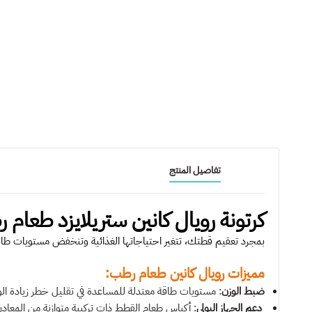
تفاصيل المنتج
كرتونة رويال كانين ستريلايزد طعا
بمجرد تعقيم قطتك، تتغير احتياجاتها الغذائية وتنخفض مستويات طاقته
مميزات رويال كانين طعام رطب:
ضبط الوزن
: مستويات طاقة معتدلة للمساعدة في تقليل خطر زيادة الو
دعم الجهاز البولي
: أكياس طعام القطط ذات تركيبة متوازنة من المعاد