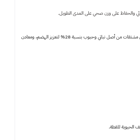
ذائي والحفاظ على وزن صحي على المدى الطويل.
يحتوي طعام رويال كانين للقطط المعقمة على مشتقات اللحوم والحيوانات التي توفر بروتينات حيوانية بنسبة 35.2% لدعم الكتلة العضلية، بالإضافة إلى مشتقات من أصل نباتي وحبوب بنسبة 28% لتعزيز الهضم، ومعادن