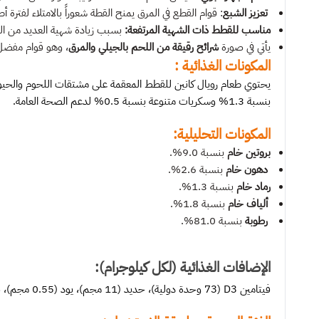
تعزيز الشبع
: قوام القطع في المرق يمنح القطة شعوراً بالامتلاء لفترة أ
مناسب للقطط ذات الشهية المرتفعة:
بسبب زيادة شهية العديد من ال
يأتي في صورة
شرائح رقيقة من اللحم بالجيلي والمرق
، وهو قوام مفضل 
المكونات الغذائية :
بنسبة 1.3% وسكريات متنوعة بنسبة 0.5% لدعم الصحة العامة.
المكونات التحليلية:
بروتين خام
بنسبة 9.0%.
دهون خام
بنسبة 2.6%.
رماد خام
بنسبة 1.3%.
ألياف خام
بنسبة 1.8%.
رطوبة
بنسبة 81.0%.
الإضافات الغذائية (لكل كيلوجرام):
فيتامين D3 (73 وحدة دولية)، حديد (11 مجم)، يود (0.55 مجم)، نحاس (4.5 مجم)، منجنيز (3 مجم)، زنك (30 مجم)، لدعم الصحة العامة والوظائف الحيوية للقطة.