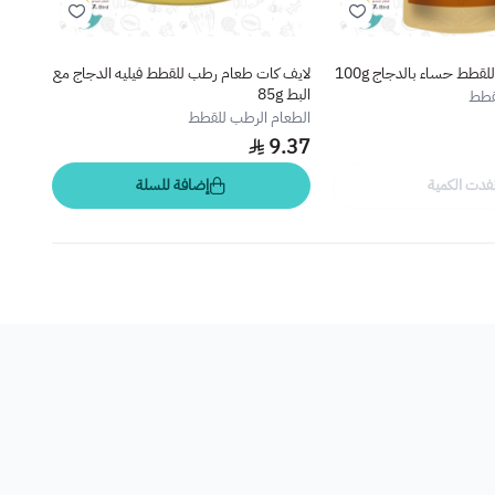
طط حساء بالدجاج 100g
لايف كات طعام رطب للقطط فيليه الدجاج مع
ابلاو
البط 85g
الروبيان
قطط
الطعام الرطب للقطط
الطعا
.75
9.37
فدت الكمية
إضافة للسلة