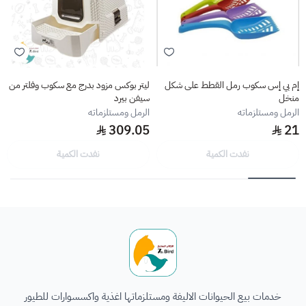
إم بي إس سكوب رمل القطط على شكل
ليتر بوكس مزود بدرج مع سكوب وفلتر من
منخل
سيفن بيرد
الرمل ومستلزماته
الرمل ومستلزماته
309.05
21
نفدت الكمية
نفدت الكمية
الطائر السابع للحيوانات
خدمات بيع الحيوانات الاليفة ومستلزماتها اغذية واكسسوارات للطيور