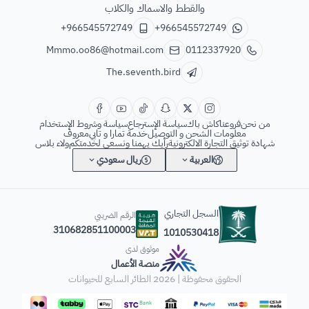
والقطط والاسماك والكلاب
+966545572749
+966545572749
Mmmo.oo86@hotmail.com
0112337920
The.seventh.bird
من نحن
فروعنا
كاش باك
سياسة الإسترجاع
سياسة وشروط الإستخدام
معلومات الشحن و التوصيل
خدمة تمارا و تابي
معروف
شهادة توثيق التجارة الالكترونية
رأيك يهمنا ونسعى لخدمتكم
ولاء بلاس
العربية
ريال سعودي
السجل التجاري
الرقم الضريبي
310682851100003
1010530418
موثوق لدى
منصة الأعمال
الحقوق محفوظة | 2026
الطائر السابع للحيوانات