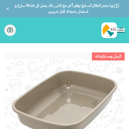
ويا متجر الطائر السابع توفير أكبر مع كاش باك يصل الى 10% سارع و
استبدل رصيدك قبل شهرين
الطائر السابع للحيوانات
الرمل ومستلزماته