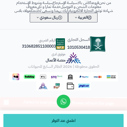
من نحن
فروعنا
كاش باك
سياسة الإسترجاع
سياسة وشروط الإستخدام
معلومات الشحن و التوصيل
خدمة تمارا و تابي
معروف
شهادة توثيق التجارة الالكترونية
رأيك يهمنا ونسعى لخدمتكم
ولاء بلاس
العربية
ريال سعودي
السجل التجاري
الرقم الضريبي
310682851100003
1010530418
موثوق لدى
منصة الأعمال
الحقوق محفوظة | 2026
الطائر السابع للحيوانات
اعلمني عند التوفر