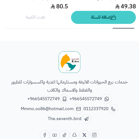
80.5
49.38
إضافة للسلة
نفدت الكمية
الطائر السابع للحيوانات
خدمات بيع الحيوانات الاليفة ومستلزماتها اغذية واكسسوارات للطيور
والقطط والاسماك والكلاب
+966545572749
+966545572749
Mmmo.oo86@hotmail.com
0112337920
The.seventh.bird