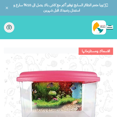
ويا متجر الطائر السابع توفير أكبر مع كاش باك يصل الى 10% سارع و
استبدل رصيدك قبل شهرين
الطائر السابع للحيوانات
الاسماك ومستلزماتها