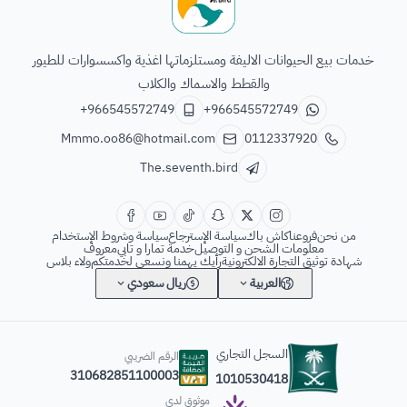
الطائر السابع للحيوانات
خدمات بيع الحيوانات الاليفة ومستلزماتها اغذية واكسسوارات للطيور
والقطط والاسماك والكلاب
+966545572749
+966545572749
Mmmo.oo86@hotmail.com
0112337920
The.seventh.bird
من نحن
فروعنا
كاش باك
سياسة الإسترجاع
سياسة وشروط الإستخدام
معلومات الشحن و التوصيل
خدمة تمارا و تابي
معروف
شهادة توثيق التجارة الالكترونية
رأيك يهمنا ونسعى لخدمتكم
ولاء بلاس
العربية
ريال سعودي
السجل التجاري
الرقم الضريبي
310682851100003
1010530418
موثوق لدى