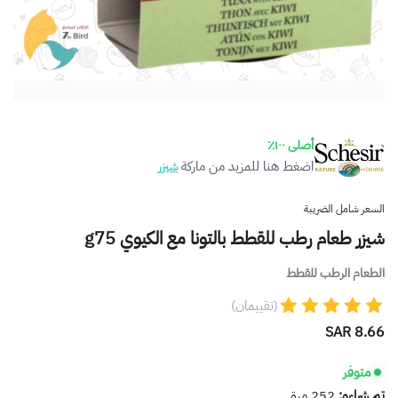
أصلى ١٠٠٪
اضغط هنا للمزيد من ماركة
شيزر
السعر شامل الضريبة
شيزر طعام رطب للقطط بالتونا مع الكيوي g75
الطعام الرطب للقطط
(تقييمان)
8.66 SAR
متوفر
تم شراءه:
252
مرة