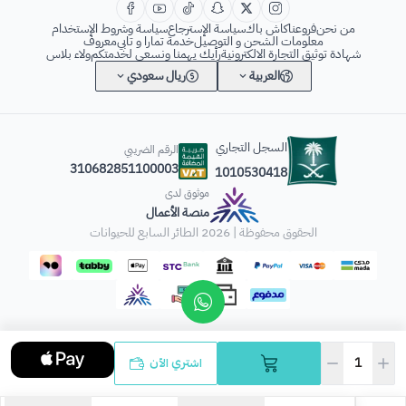
من نحن
فروعنا
كاش باك
سياسة الإسترجاع
سياسة وشروط الإستخدام
معلومات الشحن و التوصيل
خدمة تمارا و تابي
معروف
شهادة توثيق التجارة الالكترونية
رأيك يهمنا ونسعى لخدمتكم
ولاء بلاس
العربية
ريال سعودي
السجل التجاري
الرقم الضريبي
310682851100003
1010530418
موثوق لدى
منصة الأعمال
الحقوق محفوظة | 2026
الطائر السابع للحيوانات
اشتري الآن