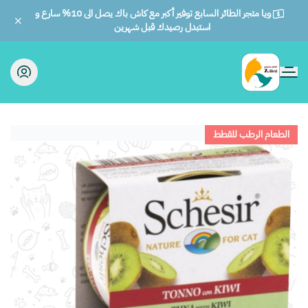
ويا متجر الطائر السابع توفير أكبر مع كاش باك يصل الى 10% سارع و
استبدل رصيدك قبل شهرين
الطائر السابع للحيوانات
الطعام الرطب للقطط