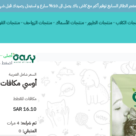
ر الطائر السابع توفير أكبر مع كاش باك يصل الى 10% سارع و استبدل رصيدك قبل شهرين
جات الكلاب
منتجات الطيور
منتجات الأسماك
منتجات الزواحف
منتجات الق
أصلى ١٠٠٪
اضغط هن
السعر شامل الضريبة
أوسي مكافات للق
مكافات للقطط
16.10 SAR
تم شراءه:
4
مرات
المتبقي:
0