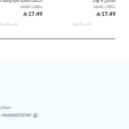
المدخن 4*15g
السمك لتجديد الفراء والجلد 4*15g
مكافات للقطط
مكافات للقطط
17.49
17.49
نفدت الكمية
نفدت الكمية
خدمات ب
+966545572749