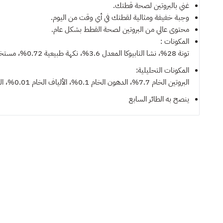
غني بالبروتين لصحة قطتك.
وجبة خفيفة ومثالية لقطتك في أي وقت من اليوم.
محتوى عالي من البروتين لصحة القطط بشكل عام.
المكونات :
تونة 28%، نشا التابيوكا المعدل 3.6%، نكهة طبيعية 0.72%، مستخلص تونة 0.36%، فركتو-أوليجوساكاريد 100 ملجم/كجم.
المكونات التحليلية:
البروتين الخام 7.7%، الدهون الخام 0.1%، الألياف الخام 0.01%، الرماد الخام 0.6%، الرطوبة 87.21%.
ينصح به
الطائر السابع