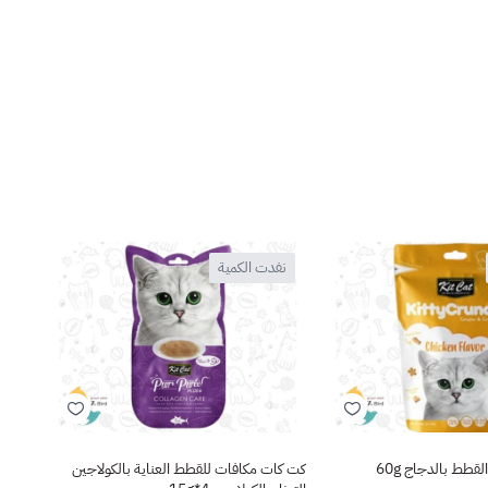
نفدت الكمية
نف
طط بالدجاج 60g
كت كات مكافات للقطط العناية بالكولاجين
بريت 