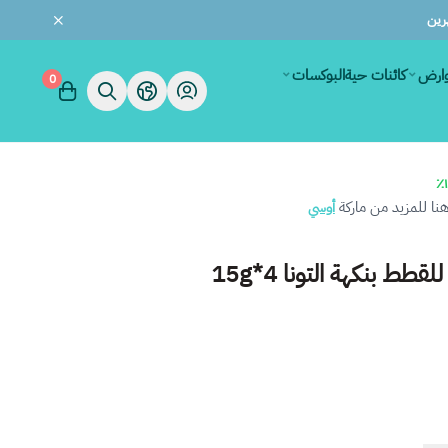
وارض
كائنات حية
البوكسات
0
ا للمزيد من ماركة
أوسي
طط بنكهة التونا 4*15g