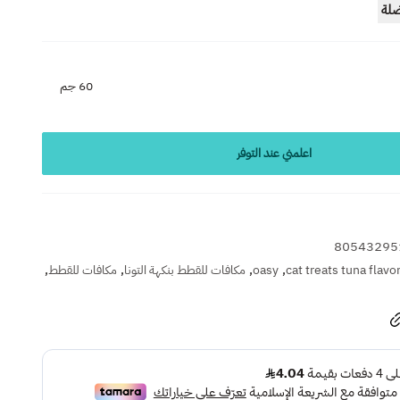
ضلة
60 جم
اعلمني عند التوفر
80543295
,
,
,
,
cat treats tuna flavo
oasy
مكافات للقطط بنكهة التونا
مكافات للقطط