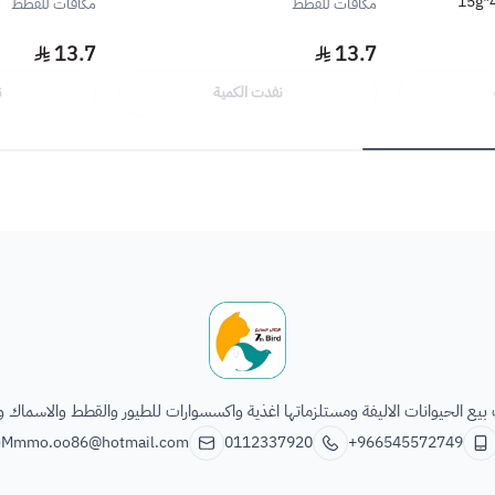
مكافات للقطط
مكافات للقطط
13.7
13.7
نفدت الكمية
ن
الطائر السابع للحيوانات
يع الحيوانات الاليفة ومستلزماتها اغذية واكسسوارات للطيور والقطط والاسماك و
Mmmo.oo86@hotmail.com
0112337920
+966545572749