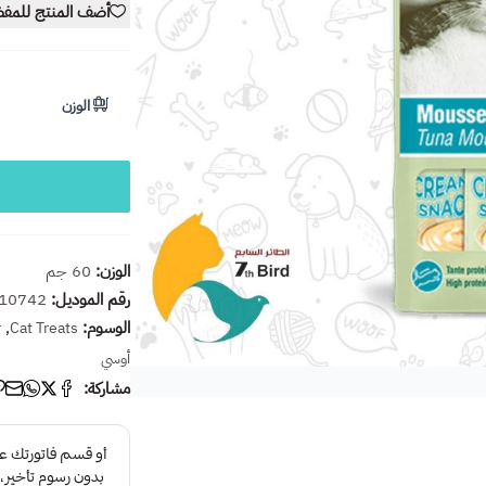
أضف المنتج للمف
الوزن
الوزن:
60 جم
رقم الموديل:
10742
الوسوم:
,
r
Cat Treats
أوسي
مشاركة: