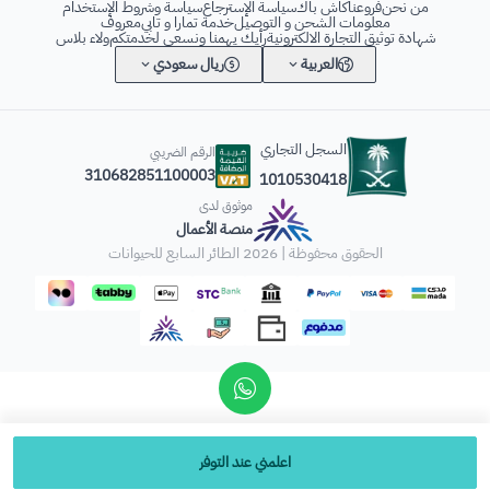
من نحن
فروعنا
كاش باك
سياسة الإسترجاع
سياسة وشروط الإستخدام
معلومات الشحن و التوصيل
خدمة تمارا و تابي
معروف
شهادة توثيق التجارة الالكترونية
رأيك يهمنا ونسعى لخدمتكم
ولاء بلاس
العربية
ريال سعودي
السجل التجاري
الرقم الضريبي
310682851100003
1010530418
موثوق لدى
منصة الأعمال
الحقوق محفوظة | 2026
الطائر السابع للحيوانات
اعلمني عند التوفر