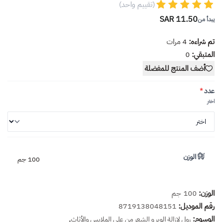
(تقييم واحد)
11.50 SAR
يبدأ من
تم شراءه:
4
مرات
المتبقي:
0
أضف المنتج للمفضلة
عدد
*
اختر
الوزن
100 جم
الوزن:
100 جم
رقم الموديل:
8719138048151
الوسوم:
,
رول لإزالة الوبر و الشعر من على الملابس والأثاث