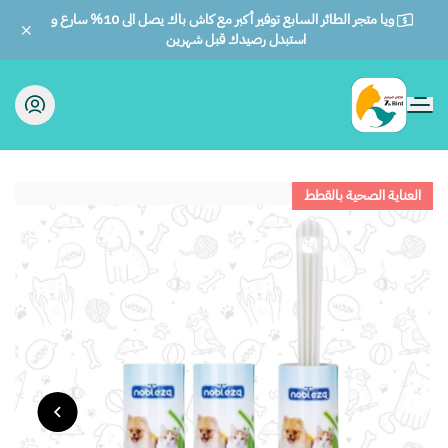
ويا متجر الطائر السابع توفير أكبر مع كاش باك يصل الى 10% سارع و
استبدل رصيدك قبل شهرين
الطائر السابع للحيوانات
العناية الصحية بالقطط