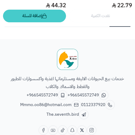
44.32
22.79
نفدت الكمية
إضافة للسلة
الطائر السابع للحيوانات
خدمات بيع الحيوانات الاليفة ومستلزماتها اغذية واكسسوارات للطيور
والقطط والاسماك والكلاب
+966545572749
+966545572749
Mmmo.oo86@hotmail.com
0112337920
The.seventh.bird