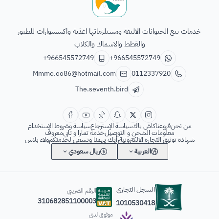
الطائر السابع للحيوانات
خدمات بيع الحيوانات الاليفة ومستلزماتها اغذية واكسسوارات للطيور
والقطط والاسماك والكلاب
+966545572749
+966545572749
Mmmo.oo86@hotmail.com
0112337920
The.seventh.bird
من نحن
فروعنا
كاش باك
سياسة الإسترجاع
سياسة وشروط الإستخدام
معلومات الشحن و التوصيل
خدمة تمارا و تابي
معروف
شهادة توثيق التجارة الالكترونية
رأيك يهمنا ونسعى لخدمتكم
ولاء بلاس
العربية
ريال سعودي
السجل التجاري
الرقم الضريبي
310682851100003
1010530418
موثوق لدى