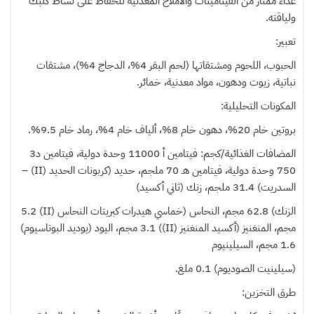
غذاء ممتاز من الفيتامينات والأملاح المعدنية للحفاظ على نشاط كلبك
ولياقته.
تعبير:
الحبوب، اللحوم ومشتقاتها (لحم البقر 4%، الدجاج 4%)، مشتقات
نباتية، زيوت ودهون، مواد معدنية، خمائر.
المكونات التحليلية:
بروتين خام 20%، دهون خام 8%، ألياف خام 4%، رماد خام 9.5%.
المضافات الغذائية/كجم: فيتامين أ 11000 وحدة دولية، فيتامين د3
750 وحدة دولية، فيتامين هـ 70 ملجم، حديد (كربونات الحديد (II) –
السدريت) 31.4 ملجم، زنك (ثاني أكسيد)
الزنك) 62.8 مجم، النحاس (خماسي هيدرات كبريتات النحاس (II) 5.2
مجم، المنغنيز (أكسيد المنغنيز (II)) 3.1 مجم، اليود (يوديد البوتاسيوم)
1.6 مجم، السيلينيوم
(سيلينيت الصوديوم) 0.1 ملغ.
طرق التخزين: