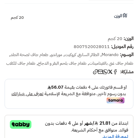
الوزن
20 كجم
الوزن:
20 كجم
رقم الموديل:
8007520028011
الوسوم:
,
,
,
,
,
Morando
الطائر السابع
كروكيت
موراندو
طعام جاف لصحة الجلد
,
,
طعام جاف غني بالفيتامينات
طعام جاف بلحم البقر و الدجاج
طعام جاف للكلاب
مشاركة: