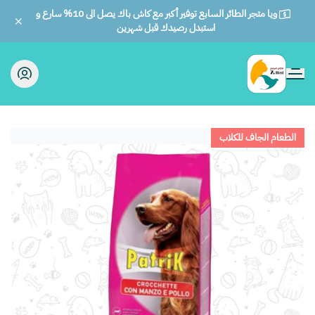
ويا متجر الطائر السابع توفير أكبر مع كاش باك يصل الى 10% سارع و
استبدل رصيدك قبل شهرين
الطائر السابع للحيوانات
الطعام الجاف للكلاب