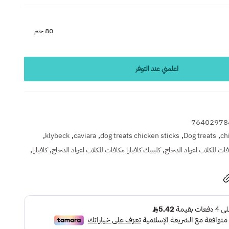
80 جم
اعلمني عند التوفر
76402978
,
,
,
,
,
klybeck
caviara
dog treats chicken sticks
Dog treats
ch
,
,
,
ات للكلاب اعواد الدجاج
كليبيك كافيارا مكافات للكلاب اعواد الدجاج
كافيارا