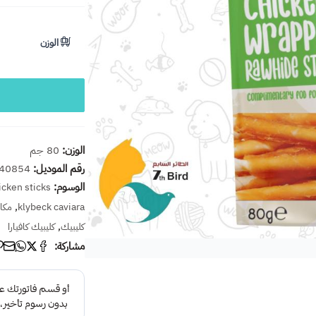
الوزن
الوزن:
80 جم
رقم الموديل:
40854
الوسوم:
icken sticks
,
klybeck caviara
مكاف
,
كليبيك
كليبيك كافيارا
مشاركة: