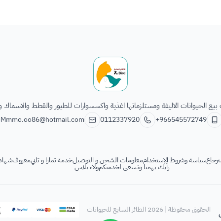
الطائر السابع للحيوانات
يع الحيوانات الاليفة ومستلزماتها اغذية واكسسوارات للطيور والقطط والاسماك و
Mmmo.oo86@hotmail.com
0112337920
+966545572749
ترجاع
سياسة وشروط الإستخدام
معلومات الشحن و التوصيل
خدمة تمارا و تابي
معروف
شهادة
رأيك يهمنا ونسعى لخدمتكم
ولاء بلاس
الحقوق محفوظة | 2026
الطائر السابع للحيوانات