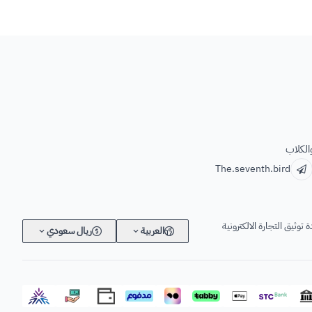
الكلاب
The.seventh.bird
 توثيق التجارة الالكترونية
العربية
ريال سعودي