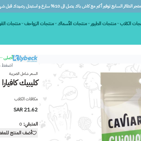
ر الطائر السابع توفير أكبر مع كاش باك يصل الى 10% سارع و استبدل رصيدك قبل شهرين
جات الكلاب
منتجات الطيور
منتجات الأسماك
منتجات الزواحف
منتجات الق
أصلى ١٠٠٪
اضغط هن
السعر شامل الضريبة
كليبيك كافيارا 
مكافات الكلاب
21.62 SAR
المتبقي:
0
أضف المنتج للمف