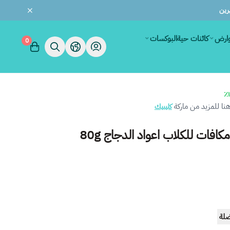
وارض
كائنات حية
البوكسات
0
ا للمزيد من ماركة
كليبيك
مكافات للكلاب اعواد الدجاج 80g
ضلة