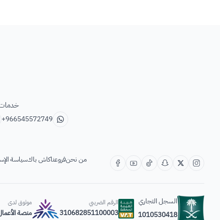
خدمات ب
+966545572749
من نحن
فروعنا
كاش باك
سياسة الإس
السجل التجاري
الرقم الضريبي
موثوق لدى
310682851100003
منصة الأعمال
1010530418