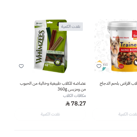
نفدت الكمية
نف
لاب اقراص بلحم الدجاج
عضاضه للكلاب طبيعية وخالية من الحبوب
زولكس 
من ومزيس 360g
مكافا
مكافات الكلاب
9.9
78.27
فدت الكمية
نفدت الكمية