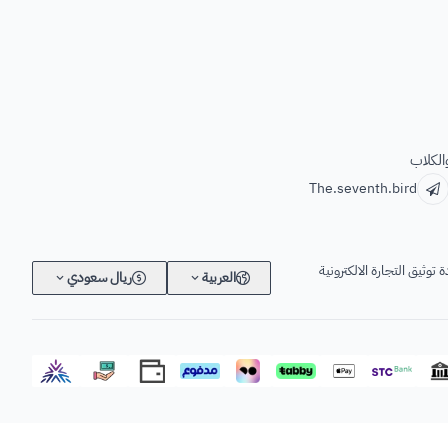
الكلاب
The.seventh.bird
 توثيق التجارة الالكترونية
العربية
ريال سعودي