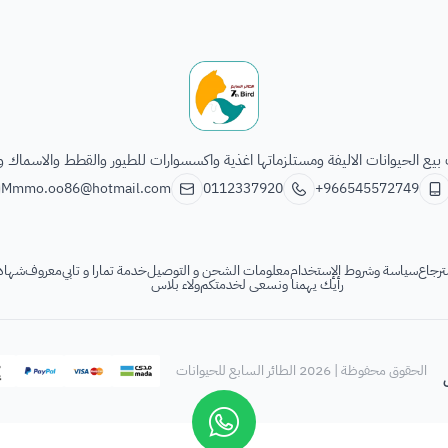
الطائر السابع للحيوانات
يع الحيوانات الاليفة ومستلزماتها اغذية واكسسوارات للطيور والقطط والاسماك و
Mmmo.oo86@hotmail.com
0112337920
+966545572749
ترجاع
سياسة وشروط الإستخدام
معلومات الشحن و التوصيل
خدمة تمارا و تابي
معروف
شهادة
رأيك يهمنا ونسعى لخدمتكم
ولاء بلاس
الحقوق محفوظة | 2026
الطائر السابع للحيوانات