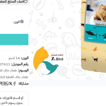
أضف المنتج للمف
الوزن
الوزن:
14 كجم
رقم الموديل:
07611
الوسوم:
طعام جاف للقط
طعام جاف للقطط البال
مشاركة: