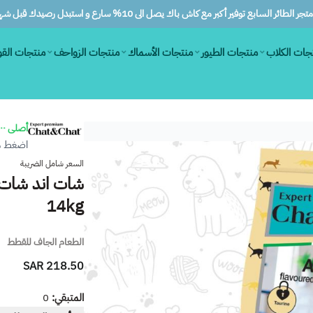
ر الطائر السابع توفير أكبر مع كاش باك يصل الى 10% سارع و استبدل رصيدك قبل شهرين
جات الكلاب
منتجات الطيور
منتجات الأسماك
منتجات الزواحف
منتجات الق
أصلى ١٠٠٪
اضغط هن
السعر شامل الضريبة
شات اند شات طع
14kg
الطعام الجاف للقطط
218.50 SAR
المتبقي:
0