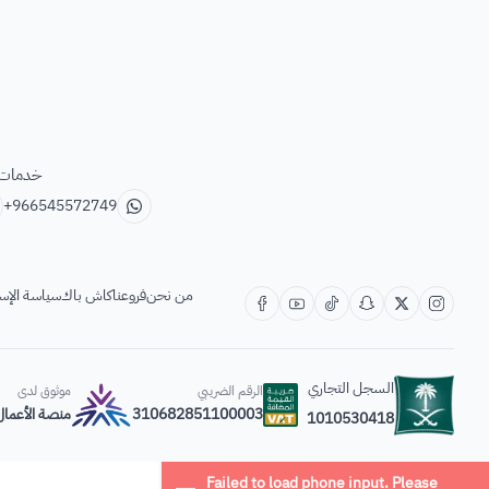
خدمات ب
+966545572749
من نحن
فروعنا
كاش باك
سياسة الإس
السجل التجاري
الرقم الضريبي
موثوق لدى
310682851100003
منصة الأعمال
1010530418