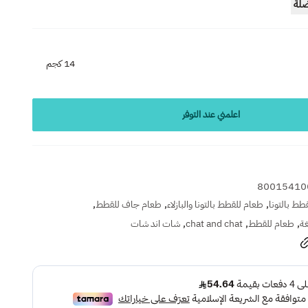
ضلة
14 كجم
اعلمني عند التوفر
80015410
,
,
,
ط بالتونا
طعام للقطط بالتونا والبازلاء
طعام جاف للقطط
,
,
,
غة
طعام للقطط
chat and chat
شات اند شات