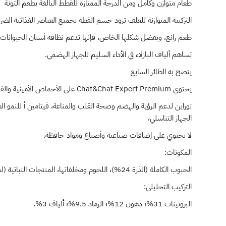
طعام متوازن وكامل ومن الدرجة الممتازة للقطط البالغة بطعم التونة
التركيبة المتوازنة للعلف تزود جسم القطة بجميع العناصر الغذائية الض
طعم رائع، وبفضل شكلها الخاص، فإنها تدعم نظافة أسنان الحيوانات ال
تساهم ألياف البازلاء في الأداء السليم للجهاز الهضمي.
ينصح به
الطائر السابع
يحتوي Chat&Chat Expert Premium على الأحماض الأمينية والفيتامينات الأساسية للقطط:
الجهاز التناسلي،
لا يحتوي على إضافات صناعية وأصباغ ومواد حافظة.
المكونات:
الحبوب الكاملة (الذرة 24%)، اللحوم ومخلفاتها، المنتجات النباتية (لب البنجر المجفف 1%)، الزيوت والدهون، الأسماك والمنتجات السمكية (التونة 1%)، الخضروات (البازلاء المجففة 0.2%).
التركيب التحليلي:
البروتينات 31%؛ دهون 12%؛ الرماد 9.5%؛ ألياف 3%.