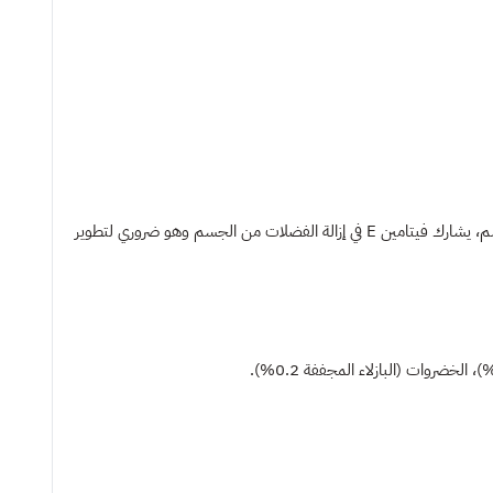
توراين لدعم الرؤية والهضم وصحة القلب والمناعة، فيتامين أ للنمو الطبيعي وزيادة المناعة وبشرة صحية، فيتامين د3 لتنظيم استقلاب المعادن في الجسم، يشارك فيتامين E في إزالة الفضلات من الجسم وهو ضروري لتطوير